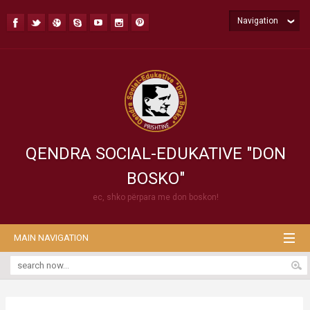
Navigation
QENDRA SOCIAL-EDUKATIVE "DON
BOSKO"
ec, shko përpara me don boskon!
MAIN NAVIGATION