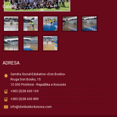
Galeria
ADRESA
Qendra Social-Edukative «Don Bosko»
Rruga Don Bosko, 15
10 000 Prishtinë - Republika e Kosovës
+383 (0)38 600 169
+383 (0)38 600 889
info@donbosko-kosova.com