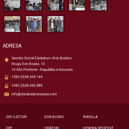
ADRESA
Qendra Social-Edukative «Don Bosko»
Rruga Don Bosko, 15
10 000 Prishtinë - Republika e Kosovës
+383 (0)38 600 169
+383 (0)38 600 889
info@donbosko-kosova.com
200 VJETORI
DON BOSKO
SHKOLLA
QFP
ORATORI
QENDRA SPORTIVE