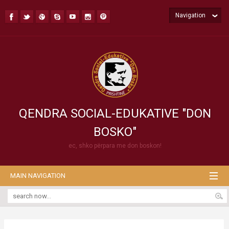
Navigation
QENDRA SOCIAL-EDUKATIVE "DON
BOSKO"
ec, shko përpara me don boskon!
MAIN NAVIGATION