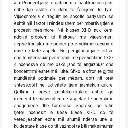
ata. Prinderit janë të gatshëm të bashkpunoin pasi
edhe kjo është në dobi të fëmijëve të tyre.
Vijueshmëria e rregullt në shkollë padyshim se
është një faktor i rëndësishëm për mbarëvajtjen e
procesit mësimorë. Në klasën XI-D nuk kemi
ndonjë problem të theksuar me vijueshmëri,
sepse kontakti me prndër po e ndihmon ecurin e
mirë në ketë aspekt. Në pergjithësi janë aktivë
dhe të interesuar për mësim me perjashtime të 3-
4 nxënësve që më pakë janë të angazhuar dhe
koncentrimi është më i ulte. Shkolla ofron të gjitha
mundësitë optimale për mësim, qoft në orët
shtesë,qoft në aktivitete tjera jashtëkurrikulare.
Qëllimi i orëve jashtëkurrikulare është që
nxënësit të aktivizohen në aspekte të ndryshme
shoqeruese dhe formuese. Shpresoj që vitin
tjetër nxënësit e kësa klase XI-D do të
vetëdijësohen edhe më shumë ndërsa unë si
kujdestarë klase do të vazhdoj të bëj maksimumin