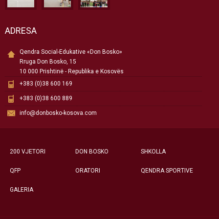
ADRESA
Qendra Social-Edukative «Don Bosko»
Rruga Don Bosko, 15
10 000 Prishtinë - Republika e Kosovës
+383 (0)38 600 169
+383 (0)38 600 889
info@donbosko-kosova.com
200 VJETORI
DON BOSKO
SHKOLLA
QFP
ORATORI
QENDRA SPORTIVE
GALERIA