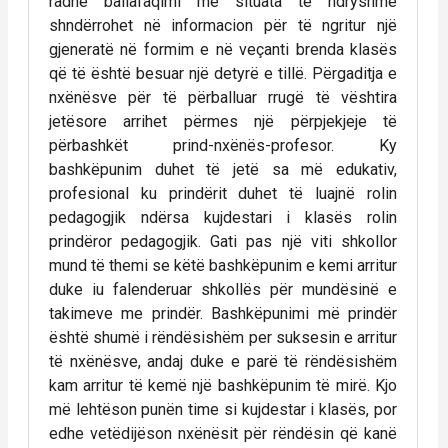
radhë ballafaqimi me situata të ndryshme
shndërrohet në informacion për të ngritur një
gjeneratë në formim e në veçanti brenda klasës
që të është besuar një detyrë e tillë. Përgaditja e
nxënësve për të përballuar rrugë të vështira
jetësore arrihet përmes një përpjekjeje të
përbashkët prind-nxënës-profesor. Ky
bashkëpunim duhet të jetë sa më edukativ,
profesional ku prindërit duhet të luajnë rolin
pedagogjik ndërsa kujdestari i klasës rolin
prindëror pedagogjik. Gati pas një viti shkollor
mund të themi se këtë bashkëpunim e kemi arritur
duke iu falenderuar shkollës për mundësinë e
takimeve me prindër. Bashkëpunimi më prindër
është shumë i rëndësishëm per suksesin e arritur
të nxënësve, andaj duke e parë të rëndësishëm
kam arritur të kemë një bashkëpunim të mirë. Kjo
më lehtëson punën time si kujdestar i klasës, por
edhe vetëdijëson nxënësit për rëndësin që kanë