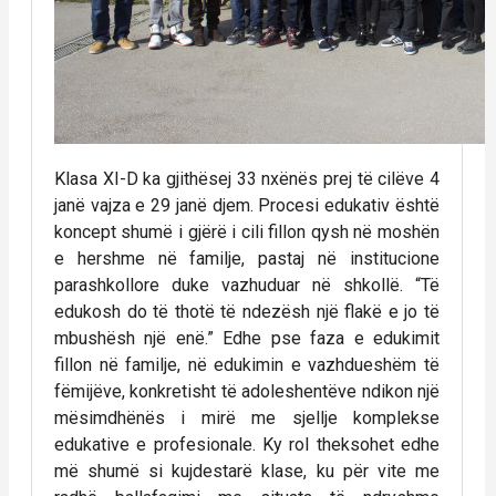
Klasa XI-D ka gjithësej 33 nxënës prej të cilëve 4
janë vajza e 29 janë djem. Procesi edukativ është
koncept shumë i gjërë i cili fillon qysh në moshën
e hershme në familje, pastaj në institucione
parashkollore duke vazhuduar në shkollë. “Të
edukosh do të thotë të ndezësh një flakë e jo të
mbushësh një enë.” Edhe pse faza e edukimit
fillon në familje, në edukimin e vazhdueshëm të
fëmijëve, konkretisht të adoleshentëve ndikon një
mësimdhënës i mirë me sjellje komplekse
edukative e profesionale. Ky rol theksohet edhe
më shumë si kujdestarë klase, ku për vite me