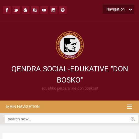
Navigation
QENDRA SOCIAL-EDUKATIVE "DON
BOSKO"
ec, shko përpara me don boskon!
MAIN NAVIGATION