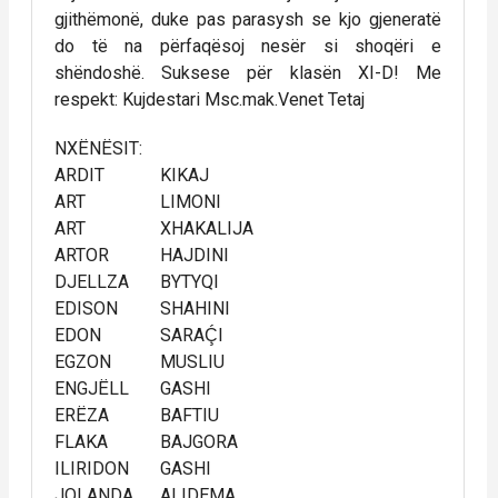
gjithëmonë, duke pas parasysh se kjo gjeneratë
do të na përfaqësoj nesër si shoqëri e
shëndoshë. Suksese për klasën XI-D! Me
respekt: Kujdestari Msc.mak.Venet Tetaj
NXËNËSIT:
ARDIT
KIKAJ
ART
LIMONI
ART
XHAKALIJA
ARTOR
HAJDINI
DJELLZA
BYTYQI
EDISON
SHAHINI
EDON
SARAḈI
EGZON
MUSLIU
ENGJËLL
GASHI
ERËZA
BAFTIU
FLAKA
BAJGORA
ILIRIDON
GASHI
JOLANDA
ALIDEMA