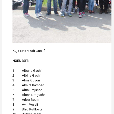
Kujdestar:
Adil Jusufi
NXËNËSIT:
1
Albana Gashi
2
Albina Gashi
3
Alma Govori
4
Almira Kamberi
5
Altin Brajshori
6
Altina Dragusha
7
Arber Beqiri
8
Avni Veseli
9
Bled Kutllovci