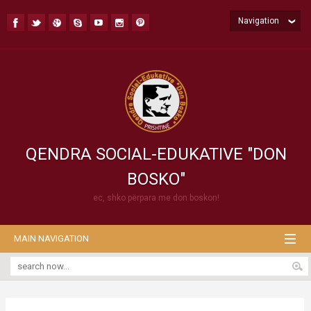
Navigation
QENDRA SOCIAL-EDUKATIVE "DON
BOSKO"
ec, shko përpara me don boskon!
MAIN NAVIGATION