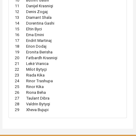
10
Butrint Gashi
11
Danijel Krasniqi
12
Denis Zogaj
13
Diamant Shala
14
Dorentina Gashi
15
Eltin Byci
16
Ema Emini
17
Endrit Martinaj
18
Erion Dodaj
19
Eronita Berisha
20
Fatbardh Krasniqi
21
Lekë Vranica
22
Milot Bytyçi
23
Riada Kika
24
Rinor Trashupa
25
Rinor Kika
26
Riona Beha
27
Taulant Dibra
28
Valdrin Bytyqi
29
Xheva Bujupi