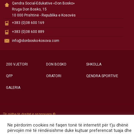
Qendra Social-Edukative «Don Bosko»
Rruga Don Bosko, 15
10 000 Prishtinë - Republika e Kosovës
+383 (0)38 600 169
+383 (0)38 600 889
info@donbosko-kosova.com
200 VJETORI
DON BOSKO
SHKOLLA
QFP
ORATORI
QENDRA SPORTIVE
GALERIA
Të gjitha të drejtat e rezervuara ©
Qendra Social-Edukative «Don Bosko» - Prishtinë
Ne përdorim cookies në faqen tonë të internetit për t'ju dhënë
përvojën më të rëndësishme duke kujtuar preferencat tuaja dhe