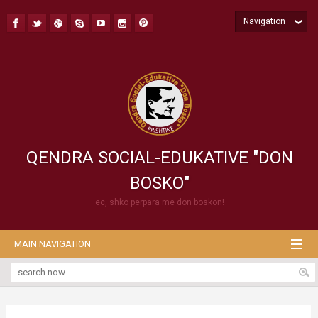
Navigation
QENDRA SOCIAL-EDUKATIVE "DON
BOSKO"
ec, shko përpara me don boskon!
MAIN NAVIGATION