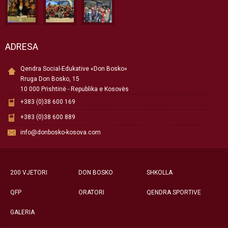
ADRESA
Qendra Social-Edukative «Don Bosko»
Rruga Don Bosko, 15
10 000 Prishtinë - Republika e Kosovës
+383 (0)38 600 169
+383 (0)38 600 889
info@donbosko-kosova.com
200 VJETORI
DON BOSKO
SHKOLLA
QFP
ORATORI
QENDRA SPORTIVE
GALERIA