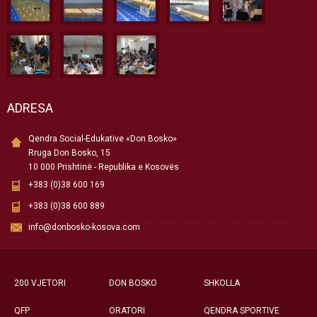
ADRESA
Qendra Social-Edukative «Don Bosko»
Rruga Don Bosko, 15
10 000 Prishtinë - Republika e Kosovës
+383 (0)38 600 169
+383 (0)38 600 889
info@donbosko-kosova.com
200 VJETORI
DON BOSKO
SHKOLLA
QFP
ORATORI
QENDRA SPORTIVE