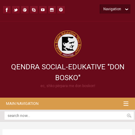
Navigation
QENDRA SOCIAL-EDUKATIVE "DON
BOSKO"
ec, shko përpara me don boskon!
MAIN NAVIGATION