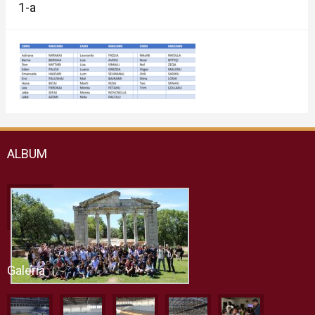
1-a
ALBUM
Galeria