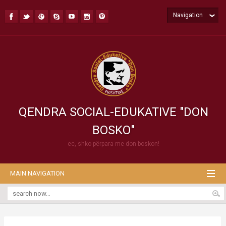
Navigation
QENDRA SOCIAL-EDUKATIVE "DON
BOSKO"
ec, shko përpara me don boskon!
MAIN NAVIGATION