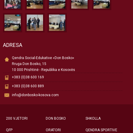
ADRESA
Qendra Social-Edukative «Don Bosko»
Rruga Don Bosko, 15
10 000 Prishtinë - Republika e Kosovës
+383 (0)38 600 169
+383 (0)38 600 889
info@donbosko-kosova.com
200 VJETORI
DON BOSKO
SHKOLLA
QFP
ORATORI
QENDRA SPORTIVE