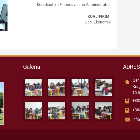
Koordinator i Financave dhe Administratës
KUALIFIKIMI
Ecc. Ekonomik
Galeria
ADRE
Qend
Rru
10 0
+383
+383
inf