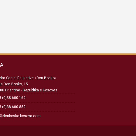
SA
ra Social-Edukative «Don Bosko»
ga Don Bosko, 15
00 Prishtinë - Republika e Kosovës
 (0)38 600 169
 (0)38 600 889
o@donbosko-kosova.com