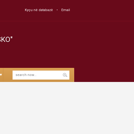
Kyçu në databazë
Email
SKO"
▼