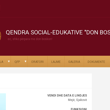
QENDRA SOCIAL-EDUKATIVE "DON BO
ec, shko përpara me don boskon!
▼
▼
LA
QFP
ORATORI
LAJME
GALERIA
DOKUMENTE
VENDI DHE DATA E LINDJES
Mejë, Gjakovë
FUNKSIONI