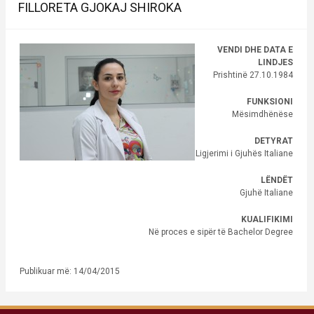
FILLORETA GJOKAJ SHIROKA
VENDI DHE DATA E
LINDJES
Prishtinë 27.10.1984
FUNKSIONI
Mësimdhënëse
DETYRAT
Ligjerimi i Gjuhës Italiane
LËNDËT
Gjuhë Italiane
KUALIFIKIMI
Në proces e sipër të Bachelor Degree
Publikuar më: 14/04/2015