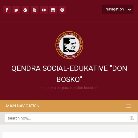
Navigation
QENDRA SOCIAL-EDUKATIVE "DON
BOSKO"
ec, shko përpara me don boskon!
MAIN NAVIGATION