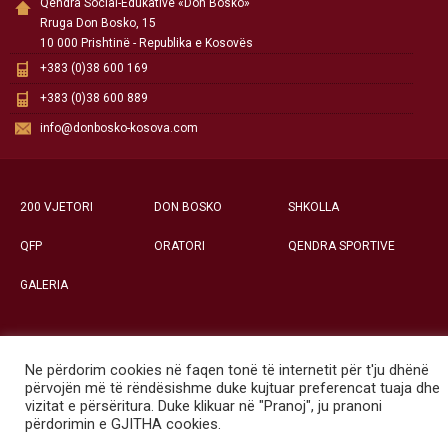
Qendra Social-Edukative «Don Bosko»
Rruga Don Bosko, 15
10 000 Prishtinë - Republika e Kosovës
+383 (0)38 600 169
+383 (0)38 600 889
info@donbosko-kosova.com
200 VJETORI
DON BOSKO
SHKOLLA
QFP
ORATORI
QENDRA SPORTIVE
GALERIA
Ne përdorim cookies në faqen tonë të internetit për t'ju dhënë
Të gjitha të drejtat e rezervuara ©
përvojën më të rëndësishme duke kujtuar preferencat tuaja dhe
Qendra Social-Edukative «Don Bosko» - Prishtinë
vizitat e përsëritura. Duke klikuar në "Pranoj", ju pranoni
përdorimin e GJITHA cookies.