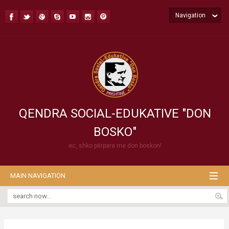
Navigation
QENDRA SOCIAL-EDUKATIVE "DON
BOSKO"
ec, shko përpara me don boskon!
MAIN NAVIGATION