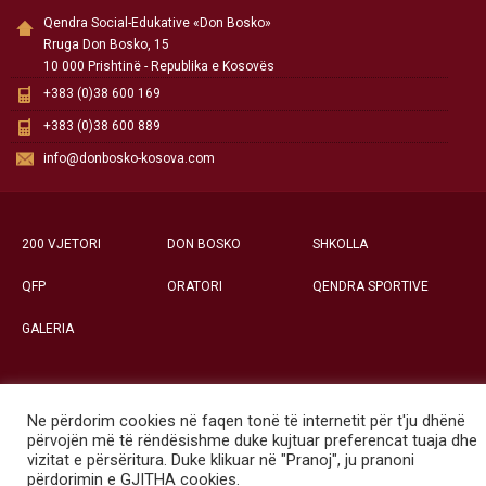
Qendra Social-Edukative «Don Bosko»
Rruga Don Bosko, 15
10 000 Prishtinë - Republika e Kosovës
+383 (0)38 600 169
+383 (0)38 600 889
info@donbosko-kosova.com
200 VJETORI
DON BOSKO
SHKOLLA
QFP
ORATORI
QENDRA SPORTIVE
GALERIA
Ne përdorim cookies në faqen tonë të internetit për t'ju dhënë
Të gjitha të drejtat e rezervuara ©
përvojën më të rëndësishme duke kujtuar preferencat tuaja dhe
Qendra Social-Edukative «Don Bosko» - Prishtinë
vizitat e përsëritura. Duke klikuar në "Pranoj", ju pranoni
përdorimin e GJITHA cookies.