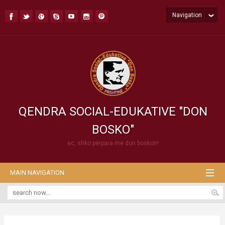
Navigation
QENDRA SOCIAL-EDUKATIVE "DON
BOSKO"
ec, shko përpara me don boskon!
MAIN NAVIGATION