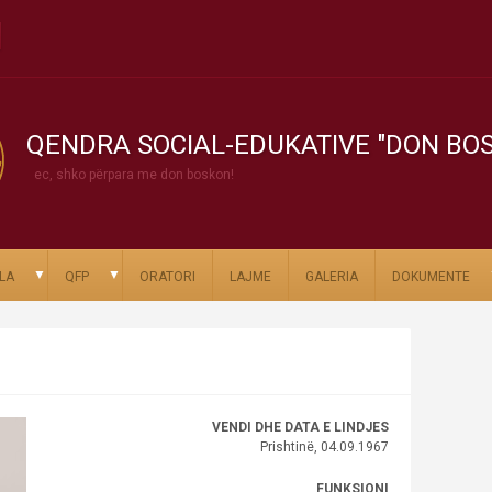
QENDRA SOCIAL-EDUKATIVE "DON BO
ec, shko përpara me don boskon!
▼
▼
LA
QFP
ORATORI
LAJME
GALERIA
DOKUMENTE
VENDI DHE DATA E LINDJES
Prishtinë, 04.09.1967
FUNKSIONI