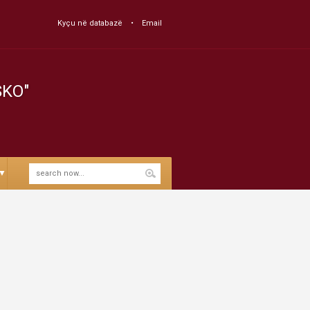
Kyçu në databazë
Email
SKO"
▼