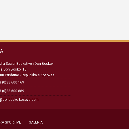
SA
ra Social-Edukative «Don Bosko»
ga Don Bosko, 15
00 Prishtinë - Republika e Kosovës
 (0)38 600 169
 (0)38 600 889
o@donbosko-kosova.com
RA SPORTIVE
GALERIA