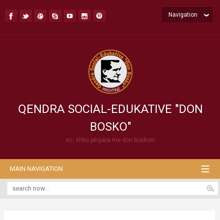
Navigation
QENDRA SOCIAL-EDUKATIVE "DON
BOSKO"
ec, shko përpara me don boskon!
MAIN NAVIGATION