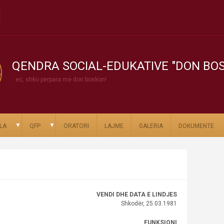
QENDRA SOCIAL-EDUKATIVE "DON BO
ec, shko përpara me don boskon!
▼
▼
LA
QFP
ORATORI
LAJME
GALERIA
DOKUMENTE
VENDI DHE DATA E LINDJES
Shkodër, 25.03.1981
FUNKSIONI