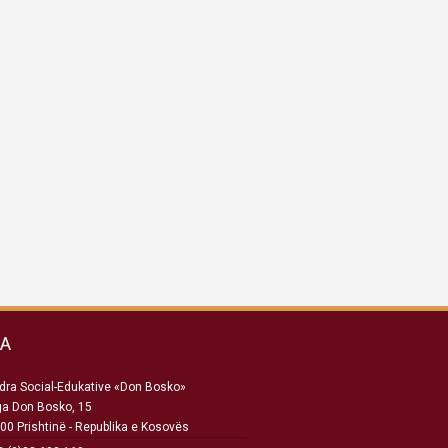
SA
ra Social-Edukative «Don Bosko»
ga Don Bosko, 15
00 Prishtinë - Republika e Kosovës