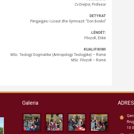
Zv.Drejtor, Profesor
DETYRAT
Përgjegjës i Liceut dhe Gjimnazit “Don Bosko”
LËNDËT:
Filozofi, Etikë
KUALIFIKIMI
MSc. Teologji Dogmatike (Antropologji Teologjike) – Romë
MSc. Filozofi – Romë
Galeria
ADRE
Qend
Rru
10 0