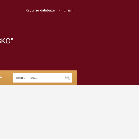
Kyçu në databazë
Email
SKO"
▼