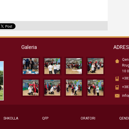
Galeria
ADRE
Qend
Rru
10 0
+383
+383
inf
SHKOLLA
QFP
ORATORI
QEND