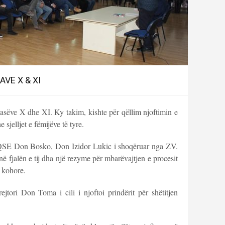
VE X & XI
lasëve X dhe XI. Ky takim, kishte për qëllim njoftimin e
sjelljet e fëmijëve të tyre.
 i QSE Don Bosko, Don Izidor Lukic i shoqëruar nga ZV.
ë fjalën e tij dha një rezyme për mbarëvajtjen e procesit
 kohore.
ejtori Don Toma i cili i njoftoi prindërit për shëtitjen