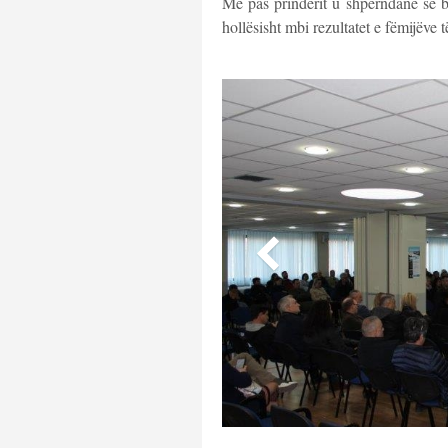
Më pas prindërit u shpërndanë së b
hollësisht mbi rezultatet e fëmijëve t