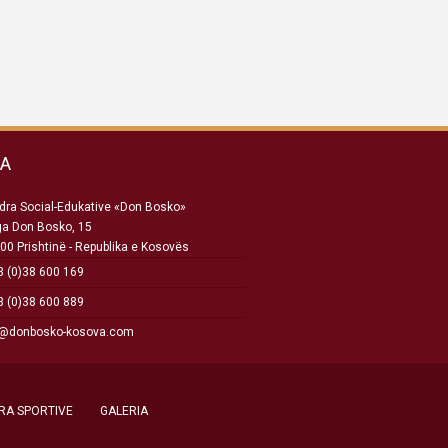
SA
ra Social-Edukative «Don Bosko»
ga Don Bosko, 15
00 Prishtinë - Republika e Kosovës
 (0)38 600 169
 (0)38 600 889
o@donbosko-kosova.com
RA SPORTIVE
GALERIA