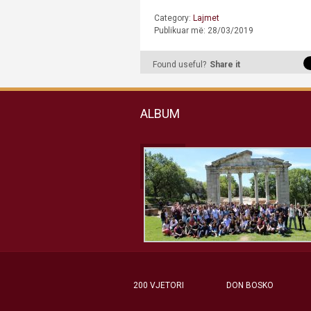
Category:
Lajmet
Publikuar më: 28/03/2019
Found useful?
Share it
ALBUM
200 VJETORI
DON BOSKO