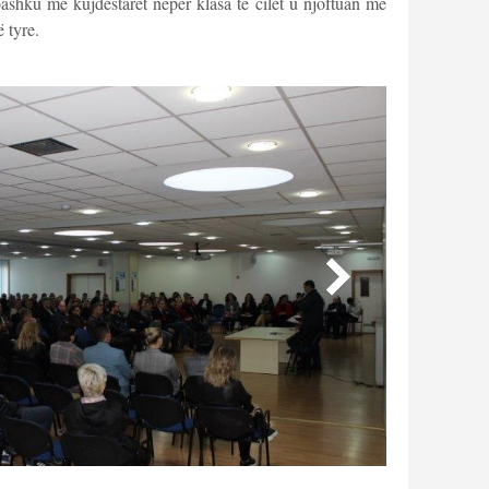
ashku me kujdestarët nëpër klasa të cilët u njoftuan më
ë tyre.