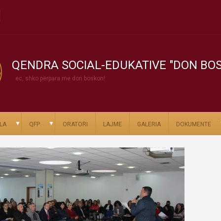
QENDRA SOCIAL-EDUKATIVE "DON BO
ec, shko përpara me don boskon!
▼
▼
LA
QFP
ORATORI
LAJME
GALERIA
DOKUMENTE