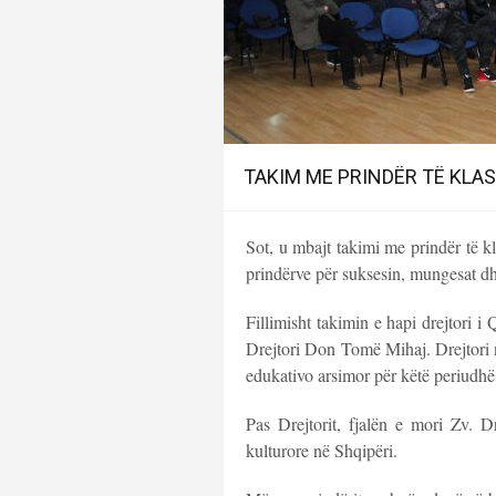
TAKIM ME PRINDËR TË KLASA
Sot, u mbajt takimi me prindër të k
prindërve për suksesin, mungesat dhe 
Fillimisht takimin e hapi drejtori
Drejtori Don Tomë Mihaj. Drejtori n
edukativo arsimor për këtë periudhë
Pas Drejtorit, fjalën e mori Zv. Dr
kulturore në Shqipëri.