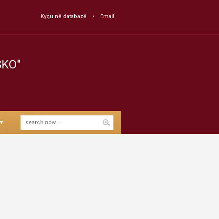
Kyçu në databazë
Email
SKO"
▼