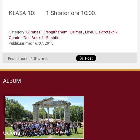
KLASA 10: 1 Shtator ora 10:00.
Category:
Gjimnazi i Përgjithshëm
,
Lajmet
,
Liceu Elektroteknik
,
Qendra "Don Bosko" - Prishtinë
Publikuar më: 16/07/2015
Found useful?
Share it
ALBUM
Galeria