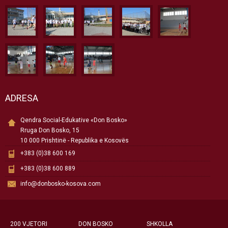
ADRESA
Qendra Social-Edukative «Don Bosko»
Rruga Don Bosko, 15
10 000 Prishtinë - Republika e Kosovës
+383 (0)38 600 169
+383 (0)38 600 889
info@donbosko-kosova.com
200 VJETORI
DON BOSKO
SHKOLLA