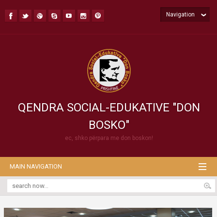
Navigation
QENDRA SOCIAL-EDUKATIVE "DON
BOSKO"
ec, shko përpara me don boskon!
MAIN NAVIGATION