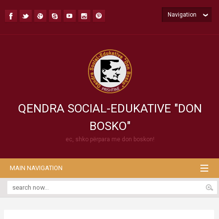
Navigation
QENDRA SOCIAL-EDUKATIVE "DON
BOSKO"
ec, shko përpara me don boskon!
MAIN NAVIGATION