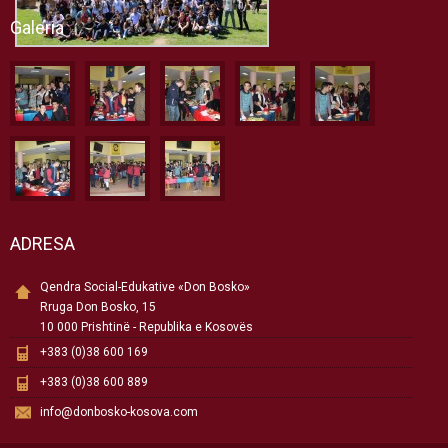
Galeria
ADRESA
Qendra Social-Edukative «Don Bosko»
Rruga Don Bosko, 15
10 000 Prishtinë - Republika e Kosovës
+383 (0)38 600 169
+383 (0)38 600 889
info@donbosko-kosova.com