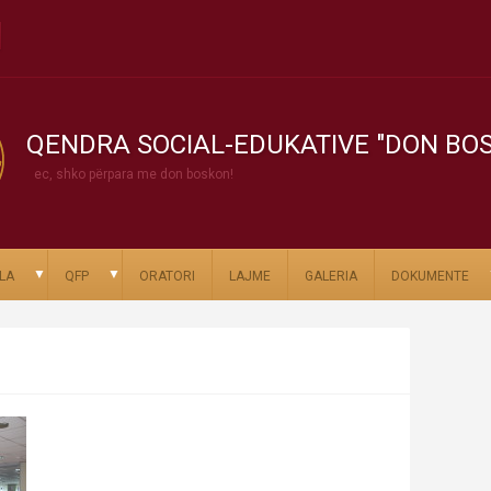
QENDRA SOCIAL-EDUKATIVE "DON BO
ec, shko përpara me don boskon!
▼
▼
LA
QFP
ORATORI
LAJME
GALERIA
DOKUMENTE