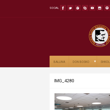
SOCIAL
▼
BALLINA
DON BOSKO
SHKOL
IMG_4280