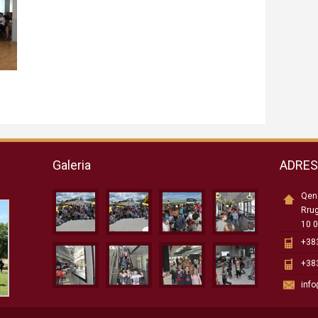
Galeria
ADRE
Qend
Rru
10 0
+383
+383
inf