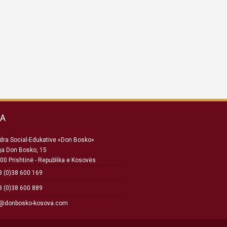
SA
ra Social-Edukative «Don Bosko»
ga Don Bosko, 15
00 Prishtinë - Republika e Kosovës
 (0)38 600 169
 (0)38 600 889
o@donbosko-kosova.com