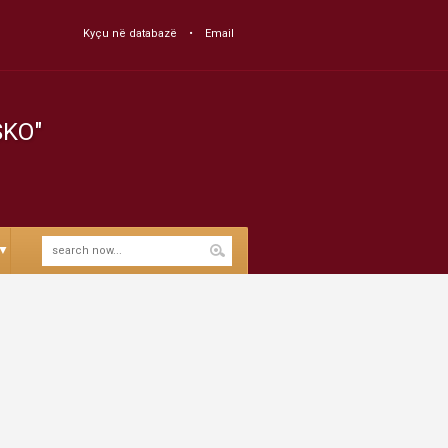
Kyçu në databazë
Email
SKO"
▼