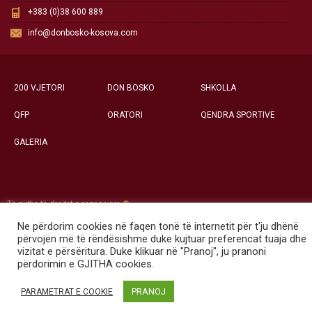
+383 (0)38 600 889
info@donbosko-kosova.com
200 VJETORI
DON BOSKO
SHKOLLA
QFP
ORATORI
QENDRA SPORTIVE
GALERIA
Të gjitha të drejtat e rezervuara ©
Qendra Social-Edukative «Don Bosko» - Prishtinë
Ne përdorim cookies në faqen tonë të internetit për t'ju dhënë
përvojën më të rëndësishme duke kujtuar preferencat tuaja dhe
vizitat e përsëritura. Duke klikuar në "Pranoj", ju pranoni
përdorimin e GJITHA cookies.
PRANOJ
PARAMETRAT E COOKIE