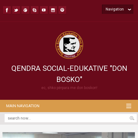
Navigation
QENDRA SOCIAL-EDUKATIVE "DON
BOSKO"
ec, shko përpara me don boskon!
MAIN NAVIGATION