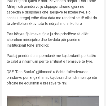
Pas drejtorit fjalën e mori zëvendës drejtori Don Tomë
Mihaj i cili prindërve ju shpjegoi shumë gjëra në
aspektin e disiplinës dhe sjelljeve të nxënësve. Po
ashtu iu tregoj edhe disa data me rëndësi në të cilat do
të zhvillohen aktivitete te ndryshme shkollore.
Pas këtyre fjalimeve, fjala ju dha prindërve të cilët
shprehen mirënjohje dhe lëvdata për punën e
Institucionit tonë shkollor.
Pastaj prindërit u shpërndanë me kujdestarët përkatës
të cilët u informuan për të arriturat e fëmijëve të tyre.
QSE “Don Bosko” gjithmonë u është falënderuese
prindërve për angazhimin, kujdesin dhe ndihmën që ata
ofrojnë në edukimin e brezave të rinj.