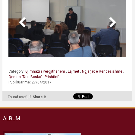
Category:
Gjimnazi i Përgjithshëm
,
Lajmet
,
Ngjarjet e Rëndësishme
,
Qendra "Don Bosko" - Prishtinë
Publikuar më: 27/04/2017
Found useful?
Share it
ALBUM