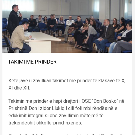
TAKIMI ME PRINDËR
Këtë javë u zhvilluan takimet me prindër te klasave te X,
XI dhe XII.
Takimin me prindër e hapi drejtori i QSE “Don Bosko” në
Prishtinë Don Izidor Llukiq i cili foli mbi rëndësinë e
edukimit integral si dhe zhvillimin mëtejmë të
trekëndëshit shkollë-prind-nxënës.