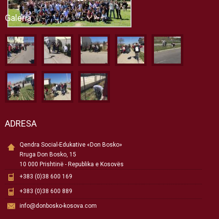
Galeria
ADRESA
Qendra Social-Edukative «Don Bosko»
Rruga Don Bosko, 15
10 000 Prishtinë - Republika e Kosovës
+383 (0)38 600 169
+383 (0)38 600 889
info@donbosko-kosova.com