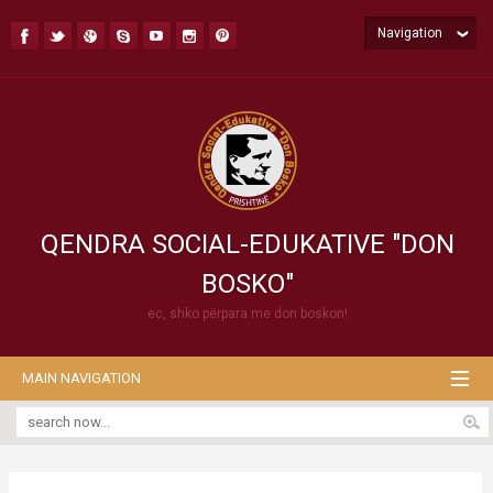
Navigation
QENDRA SOCIAL-EDUKATIVE "DON
BOSKO"
ec, shko përpara me don boskon!
MAIN NAVIGATION