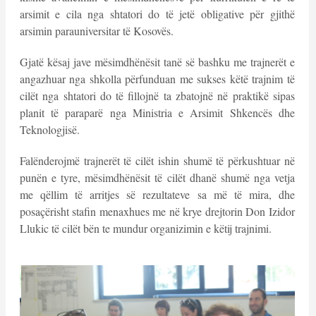
arsimit e cila nga shtatori do të jetë obligative për gjithë
arsimin parauniversitar të Kosovës.
Gjatë kësaj jave mësimdhënësit tanë së bashku me trajnerët e
angazhuar nga shkolla përfunduan me sukses këtë trajnim të
cilët nga shtatori do të fillojnë ta zbatojnë në praktikë sipas
planit të paraparë nga Ministria e Arsimit Shkencës dhe
Teknologjisë.
Falënderojmë trajnerët të cilët ishin shumë të përkushtuar në
punën e tyre, mësimdhënësit të cilët dhanë shumë nga vetja
me qëllim të arritjes së rezultateve sa më të mira, dhe
posaçërisht stafin menaxhues me në krye drejtorin Don Izidor
Llukic të cilët bën te mundur organizimin e këtij trajnimi.