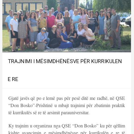
TRAJNIMI I MËSIMDHËNËSVE PËR KURRIKULEN
E RE
Gjatë javës që po e lemë pas për pesë ditë me radhë, në QSE
“Don Bosko”-Prishtinë u mbajt trajnimi për zbatimin praktik
të kurrikulës së re të arsimit parauniversitar.
Ky trajnim u organizua nga QSE “Don Bosko” ku për qëllim
kishte avancimin e mësimdhënësve për kurrikulën e re të