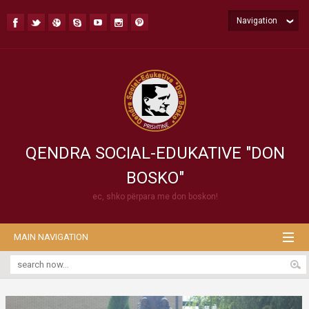
Navigation
QENDRA SOCIAL-EDUKATIVE "DON
BOSKO"
ec, shko përpara me don boskon!
MAIN NAVIGATION