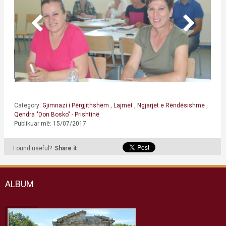
Category:
Gjimnazi i Përgjithshëm
,
Lajmet
,
Ngjarjet e Rëndësishme
,
Qendra "Don Bosko" - Prishtinë
Publikuar më: 15/07/2017
Found useful?
Share it
ALBUM