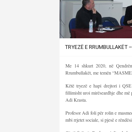
TRYEZË E RRUMBULLAKËT – 
Me 14 shkurt 2020, në Qendrën
Rrumbullakët, me temën “MASME
Këtë tryezë e hapi drejtori i Q
fillimisht uroi mirëseardhje dhe më p
Adi Krasta.
Profesor Adi foli për rolin e masmed
mbi rrjetet sociale, si pjesë e rëndë