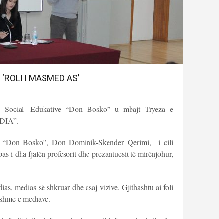
‘ROLI I MASMEDIAS’
 Social- Edukative “Don Bosko” u mbajt Tryeza e
DIA”.
SE “Don Bosko”, Don Dominik-Skender Qerimi, i cili
as i dha fjalën profesorit dhe prezantuesit të mirënjohur,
ias, medias së shkruar dhe asaj vizive. Gjithashtu ai foli
sishme e mediave.