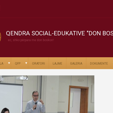
QENDRA SOCIAL-EDUKATIVE "DON BO
ec, shko përpara me don boskon!
▼
▼
LA
QFP
ORATORI
LAJME
GALERIA
DOKUMENTE