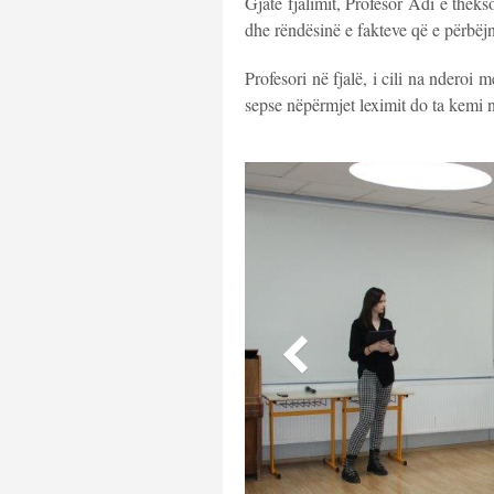
Gjatë fjalimit, Profesor Adi e thekso
dhe rëndësinë e fakteve që e përbëjn
Profesori në fjalë, i cili na nderoi 
sepse nëpërmjet leximit do ta kemi 