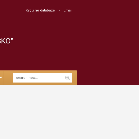
Kyçu në databazë
Email
SKO"
▼