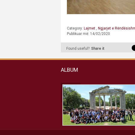
Category:
Lajmet
,
Ngjarjet e Rëndësish
Publikuar më: 14/02/2020
Found useful?
Share it
ALBUM