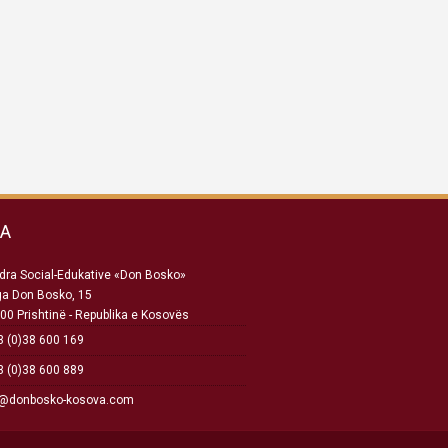
SA
ra Social-Edukative «Don Bosko»
ga Don Bosko, 15
00 Prishtinë - Republika e Kosovës
 (0)38 600 169
 (0)38 600 889
o@donbosko-kosova.com