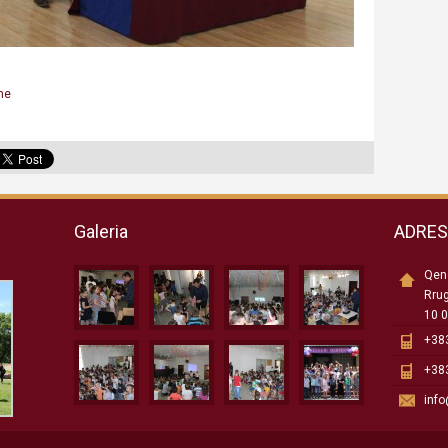
me
Galeria
ADRE
Qend
Rru
10 0
+383
+383
inf