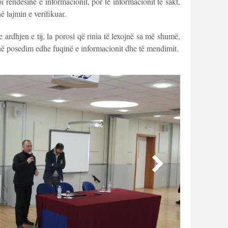
i rëndësinë e informacionit, por të informacionit të sakt,
ë lajmin e verifikuar.
me ardhjen e tij, la porosi që rinia të lexojnë sa më shumë,
në posedim edhe fuqinë e informacionit dhe të mendimit.