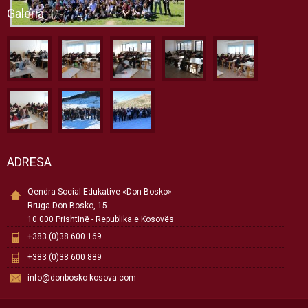
Galeria
ADRESA
Qendra Social-Edukative «Don Bosko»
Rruga Don Bosko, 15
10 000 Prishtinë - Republika e Kosovës
+383 (0)38 600 169
+383 (0)38 600 889
info@donbosko-kosova.com