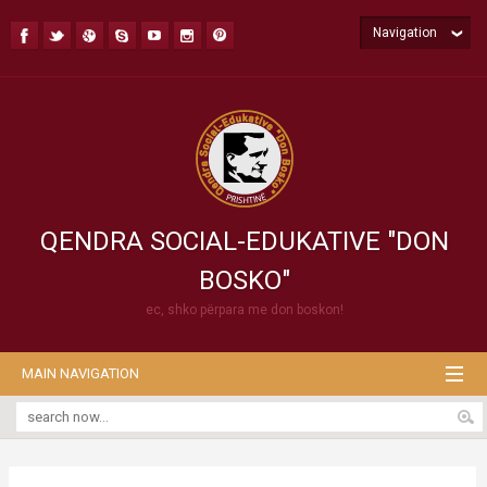
Navigation
QENDRA SOCIAL-EDUKATIVE "DON
BOSKO"
ec, shko përpara me don boskon!
MAIN NAVIGATION