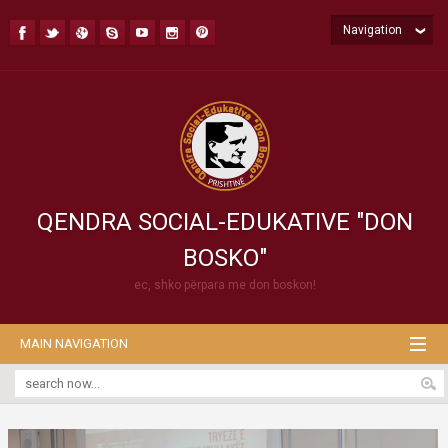
Navigation
QENDRA SOCIAL-EDUKATIVE "DON
BOSKO"
ec, shko përpara me don boskon!
MAIN NAVIGATION