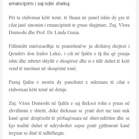
emancipimi i saj ndër shekuj
Për ta elaboruar këtë temë, të ftuara në panel ishin dy gra të
cilat janë sinonim i emancipimit te gruas shqiptare, Znj. Vlora
Dumoshi dhe Prof. Dr. Linda Gusia.
Fillimisht mirëseardhje te pranishmëve ju dëshiroj drejtori i
Qendrës don Izidor Lukic, i cili në fjalën e tij tha që gruaja
ishte dhe mbetet shtyllë e shoqërisë dhe si e tillë duhet të ketë
vend të merituar në shoqërinë tonë.
Pastaj fjalën e morën dy panelistet e nderuara të cilat e
elaboruan këtë temë në detaje.
Znj. Vlora Dumoshi në fjalën e saj theksoi rolin e gruas në
zhvillimin e shtetit, duke theksuar se gratë deri me tani nuk
kanë qenë denjësisht të përfaqësuara në shtet-ndërtim dhe se
kjo traditë duhet të ndryshohet sepse gratë gjithmonë kanë
treguar se dinë të udhëheqin.