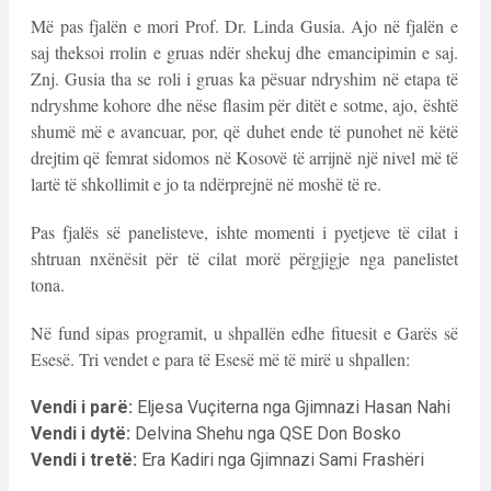
Më pas fjalën e mori Prof. Dr. Linda Gusia. Ajo në fjalën e
saj theksoi rrolin e gruas ndër shekuj dhe emancipimin e saj.
Znj. Gusia tha se roli i gruas ka pësuar ndryshim në etapa të
ndryshme kohore dhe nëse flasim për ditët e sotme, ajo, është
shumë më e avancuar, por, që duhet ende të punohet në këtë
drejtim që femrat sidomos në Kosovë të arrijnë një nivel më të
lartë të shkollimit e jo ta ndërprejnë në moshë të re.
Pas fjalës së panelisteve, ishte momenti i pyetjeve të cilat i
shtruan nxënësit për të cilat morë përgjigje nga panelistet
tona.
Në fund sipas programit, u shpallën edhe fituesit e Garës së
Esesë. Tri vendet e para të Esesë më të mirë u shpallen:
Vendi i parë:
Eljesa Vuçiterna nga Gjimnazi Hasan Nahi
Vendi i dytë:
Delvina Shehu nga QSE Don Bosko
Vendi i tretë:
Era Kadiri nga Gjimnazi Sami Frashëri