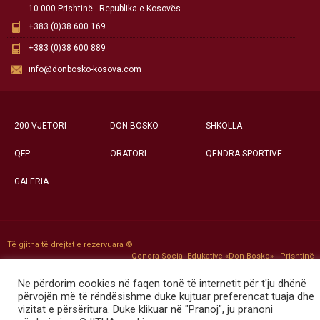
10 000 Prishtinë - Republika e Kosovës
+383 (0)38 600 169
+383 (0)38 600 889
info@donbosko-kosova.com
200 VJETORI
DON BOSKO
SHKOLLA
QFP
ORATORI
QENDRA SPORTIVE
GALERIA
Të gjitha të drejtat e rezervuara ©
Qendra Social-Edukative «Don Bosko» - Prishtinë
Ne përdorim cookies në faqen tonë të internetit për t'ju dhënë
përvojën më të rëndësishme duke kujtuar preferencat tuaja dhe
vizitat e përsëritura. Duke klikuar në "Pranoj", ju pranoni