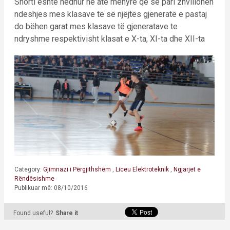
Shorti është hedhur në atë mënyrë që së pari zhvillohen
ndeshjes mes klasave të së njëjtës gjeneratë e pastaj
do bëhen garat mes klasave të gjeneratave te
ndryshme respektivisht klasat e X-ta, XI-ta dhe XII-ta
Category:
Gjimnazi i Përgjithshëm
,
Liceu Elektroteknik
,
Ngjarjet e
Rëndësishme
Publikuar më: 08/10/2016
Found useful?
Share it