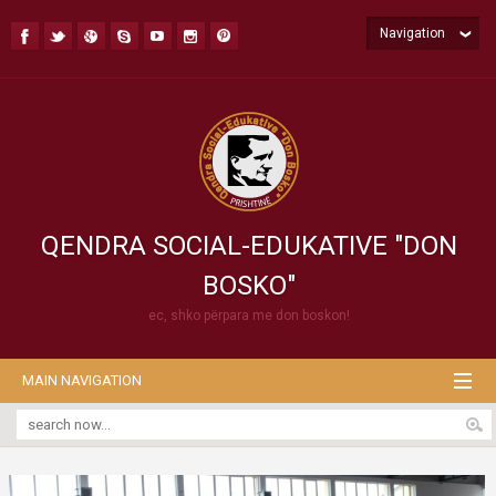
Navigation
QENDRA SOCIAL-EDUKATIVE "DON
BOSKO"
ec, shko përpara me don boskon!
MAIN NAVIGATION