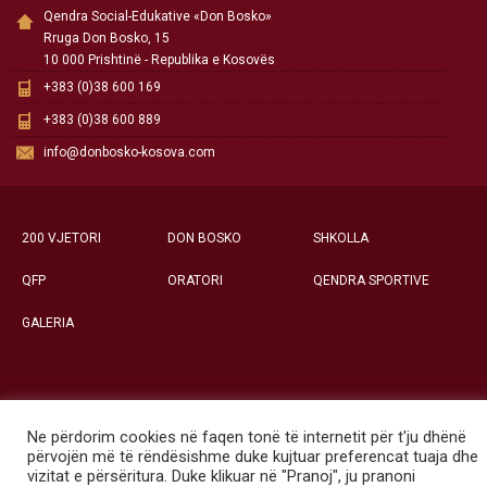
Qendra Social-Edukative «Don Bosko»
Rruga Don Bosko, 15
10 000 Prishtinë - Republika e Kosovës
+383 (0)38 600 169
+383 (0)38 600 889
info@donbosko-kosova.com
200 VJETORI
DON BOSKO
SHKOLLA
QFP
ORATORI
QENDRA SPORTIVE
GALERIA
Të gjitha të drejtat e rezervuara ©
Ne përdorim cookies në faqen tonë të internetit për t'ju dhënë
Qendra Social-Edukative «Don Bosko» - Prishtinë
përvojën më të rëndësishme duke kujtuar preferencat tuaja dhe
vizitat e përsëritura. Duke klikuar në "Pranoj", ju pranoni