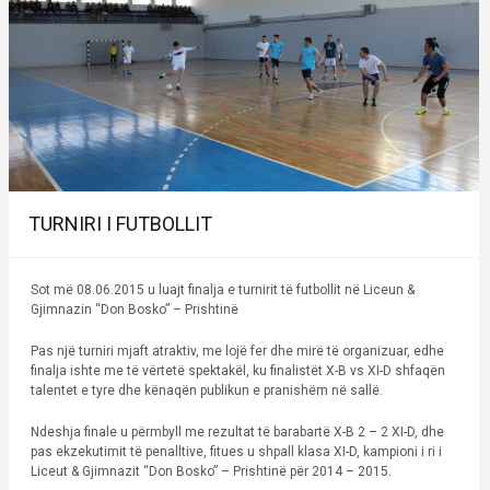
TURNIRI I FUTBOLLIT
Sot më 08.06.2015 u luajt finalja e turnirit të futbollit në Liceun &
Gjimnazin “Don Bosko” – Prishtinë
Pas një turniri mjaft atraktiv, me lojë fer dhe mirë të organizuar, edhe
finalja ishte me të vërtetë spektakël, ku finalistët X-B vs XI-D shfaqën
talentet e tyre dhe kënaqën publikun e pranishëm në sallë.
Ndeshja finale u përmbyll me rezultat të barabartë X-B 2 – 2 XI-D, dhe
pas ekzekutimit të penalltive, fitues u shpall klasa XI-D, kampioni i ri i
Liceut & Gjimnazit “Don Bosko” – Prishtinë për 2014 – 2015.