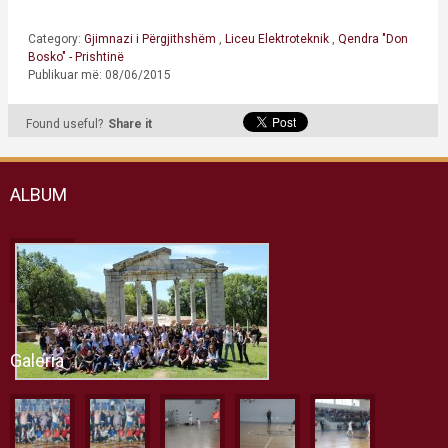
Category:
Gjimnazi i Përgjithshëm
,
Liceu Elektroteknik
,
Qendra "Don
Bosko" - Prishtinë
Publikuar më: 08/06/2015
Found useful?
Share it
ALBUM
Galeria