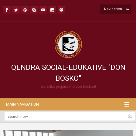
Navigation
QENDRA SOCIAL-EDUKATIVE "DON
BOSKO"
ec, shko përpara me don boskon!
MAIN NAVIGATION