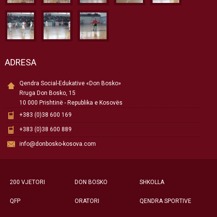
ADRESA
Qendra Social-Edukative «Don Bosko»
Rruga Don Bosko, 15
10 000 Prishtinë - Republika e Kosovës
+383 (0)38 600 169
+383 (0)38 600 889
info@donbosko-kosova.com
200 VJETORI
DON BOSKO
SHKOLLA
QFP
ORATORI
QENDRA SPORTIVE