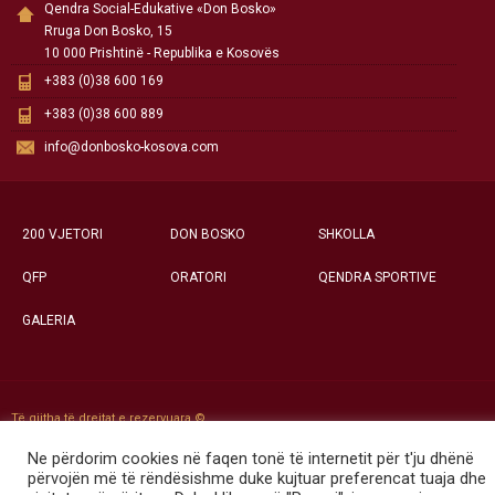
Qendra Social-Edukative «Don Bosko»
Rruga Don Bosko, 15
10 000 Prishtinë - Republika e Kosovës
+383 (0)38 600 169
+383 (0)38 600 889
info@donbosko-kosova.com
200 VJETORI
DON BOSKO
SHKOLLA
QFP
ORATORI
QENDRA SPORTIVE
GALERIA
Të gjitha të drejtat e rezervuara ©
Qendra Social-Edukative «Don Bosko» - Prishtinë
Ne përdorim cookies në faqen tonë të internetit për t'ju dhënë
përvojën më të rëndësishme duke kujtuar preferencat tuaja dhe