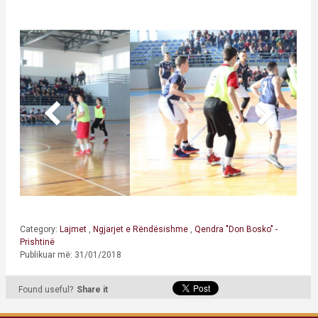
Category:
Lajmet
,
Ngjarjet e Rëndësishme
,
Qendra "Don Bosko" -
Prishtinë
Publikuar më: 31/01/2018
Found useful?
Share it