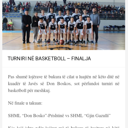
TURNIRI NË BASKETBOLL – FINALJA
Pas shumë lojërave të bukura të cilat u luajtën në këto ditë në
kuadër të Javës së Don Boskos, sot përfundoi turniri në
basketboll për meshkuj.
Në finale u takuan:
SHML “Don Bosko”-Prishtinë vs SHML “Gjin Gazulli”
Kjo lojë ishte ndër lojërat më të bukura të luajtura në këtë