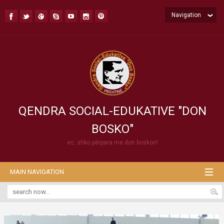
Navigation
QENDRA SOCIAL-EDUKATIVE "DON
BOSKO"
ec, shko përpara me don boskon!
MAIN NAVIGATION