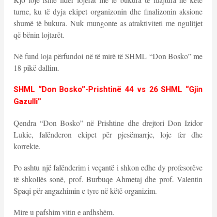
turne, ku të dyja ekipet organizonin dhe finalizonin aksione
shumë të bukura. Nuk mungonte as atraktiviteti me ngulitjet
që bënin lojtarët.
Në fund loja përfundoi në të mirë të SHML “Don Bosko” me
18 pikë dallim.
SHML “Don Bosko”-Prishtinë 44 vs 26 SHML “Gjin
Gazulli”
Qendra “Don Bosko” në Prishtine dhe drejtori Don Izidor
Lukic, falënderon ekipet për pjesëmarrje, loje fer dhe
korrekte.
Po ashtu një falënderim i veçantë i shkon edhe dy profesorëve
të shkollës sonë, prof. Burbuqe Ahmetaj dhe prof. Valentin
Spaqi për angazhimin e tyre në këtë organizim.
Mire u pafshim vitin e ardhshëm.