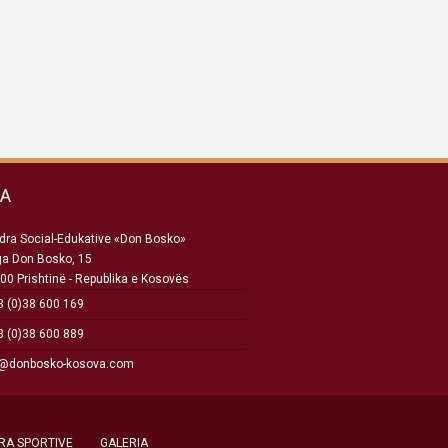
SA
ra Social-Edukative «Don Bosko»
ga Don Bosko, 15
00 Prishtinë - Republika e Kosovës
 (0)38 600 169
 (0)38 600 889
o@donbosko-kosova.com
RA SPORTIVE
GALERIA