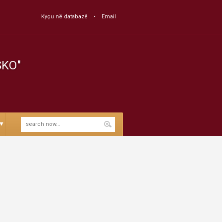
Kyçu në databazë
Email
SKO"
▼