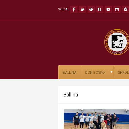
SOCIAL
▼
BALLINA
DON BOSKO
SHKOL
Ballina