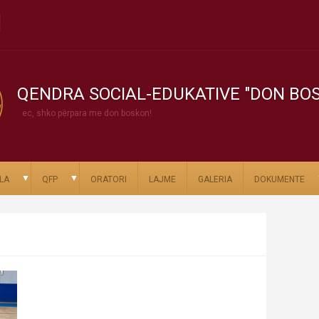
QENDRA SOCIAL-EDUKATIVE "DON BO
ec, shko përpara me don boskon!
▼
▼
LA
QFP
ORATORI
LAJME
GALERIA
DOKUMENTE