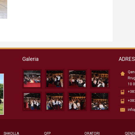
Galeria
ADRE
Qend
Rru
10 0
+383
+383
inf
SHKOLLA
QFP
ORATORI
QEND