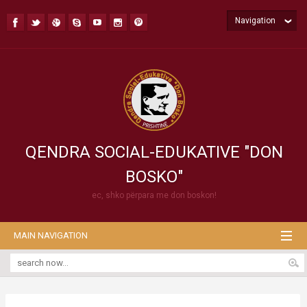
Navigation
QENDRA SOCIAL-EDUKATIVE "DON
BOSKO"
ec, shko përpara me don boskon!
MAIN NAVIGATION