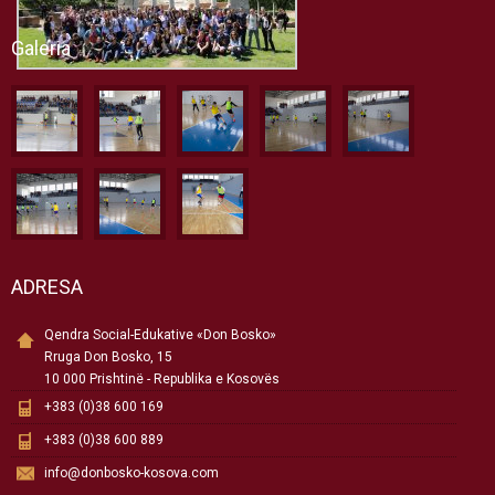
Galeria
ADRESA
Qendra Social-Edukative «Don Bosko»
Rruga Don Bosko, 15
10 000 Prishtinë - Republika e Kosovës
+383 (0)38 600 169
+383 (0)38 600 889
info@donbosko-kosova.com