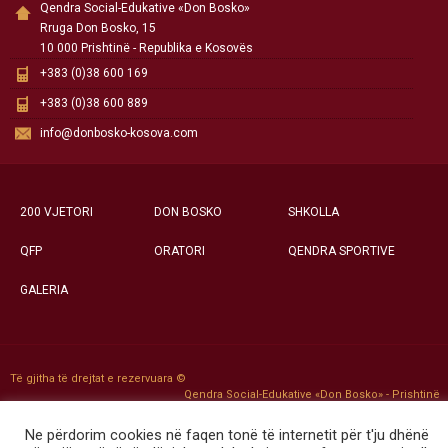
Qendra Social-Edukative «Don Bosko»
Rruga Don Bosko, 15
10 000 Prishtinë - Republika e Kosovës
+383 (0)38 600 169
+383 (0)38 600 889
info@donbosko-kosova.com
200 VJETORI
DON BOSKO
SHKOLLA
QFP
ORATORI
QENDRA SPORTIVE
GALERIA
Të gjitha të drejtat e rezervuara ©
Qendra Social-Edukative «Don Bosko» - Prishtinë
Ne përdorim cookies në faqen tonë të internetit për t'ju dhënë