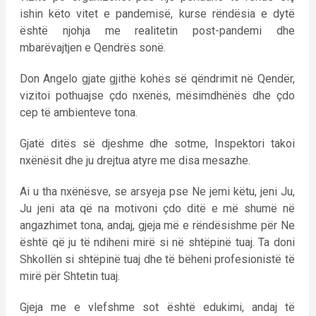
ishin këto vitet e pandemisë, kurse rëndësia e dytë
është njohja me realitetin post-pandemi dhe
mbarëvajtjen e Qendrës sonë.
Don Angelo gjate gjithë kohës së qëndrimit në Qendër,
vizitoi pothuajse çdo nxënës, mësimdhënës dhe çdo
cep të ambienteve tona.
Gjatë ditës së djeshme dhe sotme, Inspektori takoi
nxënësit dhe ju drejtua atyre me disa mesazhe.
Ai u tha nxënësve, se arsyeja pse Ne jemi këtu, jeni Ju,
Ju jeni ata që na motivoni çdo ditë e më shumë në
angazhimet tona, andaj, gjeja më e rëndësishme për Ne
është që ju të ndiheni mirë si në shtëpinë tuaj. Ta doni
Shkollën si shtëpinë tuaj dhe të bëheni profesionistë të
mirë për Shtetin tuaj.
Gjeja me e vlefshme sot është edukimi, andaj të