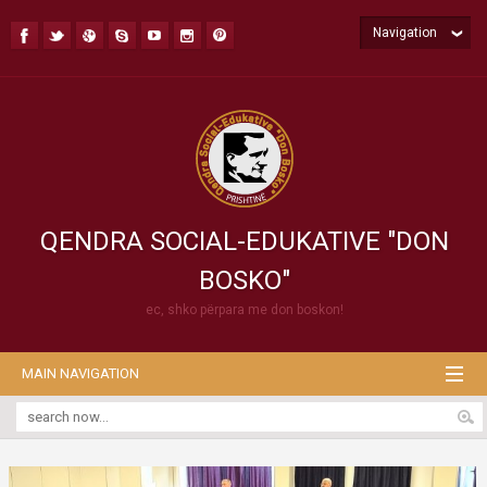
Navigation
QENDRA SOCIAL-EDUKATIVE "DON
BOSKO"
ec, shko përpara me don boskon!
MAIN NAVIGATION