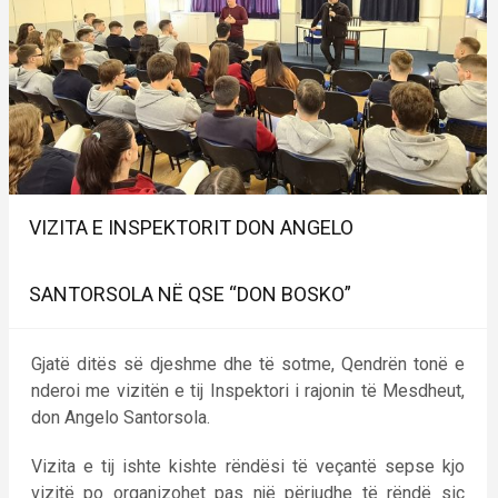
VIZITA E INSPEKTORIT DON ANGELO
SANTORSOLA NË QSE “DON BOSKO”
Gjatë ditës së djeshme dhe të sotme, Qendrën tonë e
nderoi me vizitën e tij Inspektori i rajonin të Mesdheut,
don Angelo Santorsola.
Vizita e tij ishte kishte rëndësi të veçantë sepse kjo
vizitë po organizohet pas një përiudhe të rëndë siç