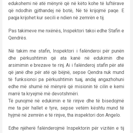
edukohemi në atë mënyrë që në këto kohe të luftërave
që ndodhin gjithandej në botë, Në të krijojmë paqe. E
paqja krijohet kur secili e ndien në zemrën e tij.
Pas takimeve me nxënës, Inspektori takoi edhe Stafin e
Qendrës.
Në takim me stafin, Inspektori i falënderoi për punën
dhe përkushtimin që ata kanë në edukimin dhe
arsimimin e brezave te rinj. Ai i falënderoj stafin për atë
që janë dhe për atë që bëjnë, sepse Qendra nuk mund
të funksionoi pa përkushtimin tuaj, andaj angazhohuni
edhe më shumë në mënyrë që misionin të cilin e kemi
marrë ta kryejmë më devotshmëri.
Të punojmë në edukimin e të rinjve dhe të bisedojmë
me ta për hallet e tyre, sepse vetëm kështu mund të
hyjmë në zemrën e të rinjve, tha inspektori don Angelo.
Edhe njëherë falënderojmë Inspektorin për vizitën e tij