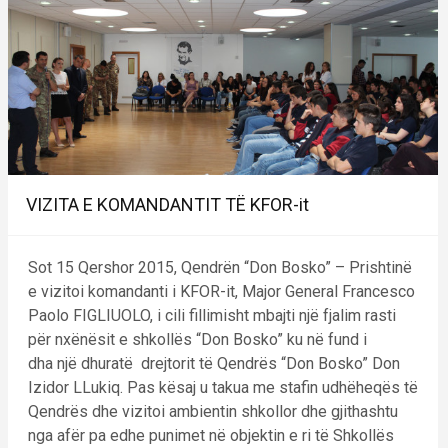
VIZITA E KOMANDANTIT TË KFOR-it
Sot 15 Qershor 2015, Qendrën “Don Bosko” – Prishtinë
e vizitoi komandanti i KFOR-it, Major General Francesco
Paolo FIGLIUOLO, i cili fillimisht mbajti një fjalim rasti
për nxënësit e shkollës “Don Bosko” ku në fund i
dha një dhuratë drejtorit të Qendrës “Don Bosko” Don
Izidor LLukiq. Pas kësaj u takua me stafin udhëheqës të
Qendrës dhe vizitoi ambientin shkollor dhe gjithashtu
nga afër pa edhe punimet në objektin e ri të Shkollës