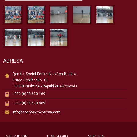
ADRESA
Qendra Social-Edukative «Don Bosko»
Rruga Don Bosko, 15
10 000 Prishtinë - Republika e Kosovës
+383 (0)38 600 169
+383 (0)38 600 889
info@donbosko-kosova.com
200 VJETORI
DON BOSKO
SHKOLLA