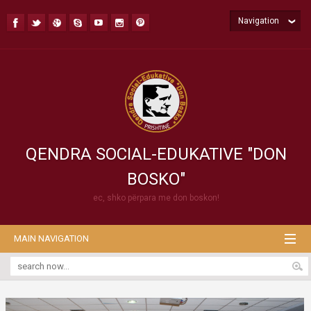
Navigation
QENDRA SOCIAL-EDUKATIVE "DON
BOSKO"
ec, shko përpara me don boskon!
MAIN NAVIGATION