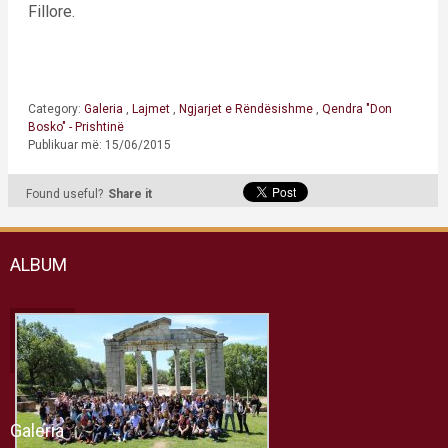
Fillore.
Category:
Galeria
,
Lajmet
,
Ngjarjet e Rëndësishme
,
Qendra "Don
Bosko" - Prishtinë
Publikuar më: 15/06/2015
Found useful?
Share it
ALBUM
Galeria