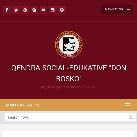
Navigation
QENDRA SOCIAL-EDUKATIVE "DON
BOSKO"
ec, shko përpara me don boskon!
MAIN NAVIGATION