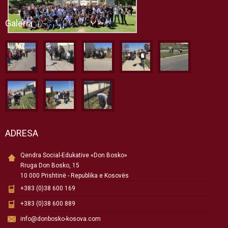
Galeria
ADRESA
Qendra Social-Edukative «Don Bosko»
Rruga Don Bosko, 15
10 000 Prishtinë - Republika e Kosovës
+383 (0)38 600 169
+383 (0)38 600 889
info@donbosko-kosova.com