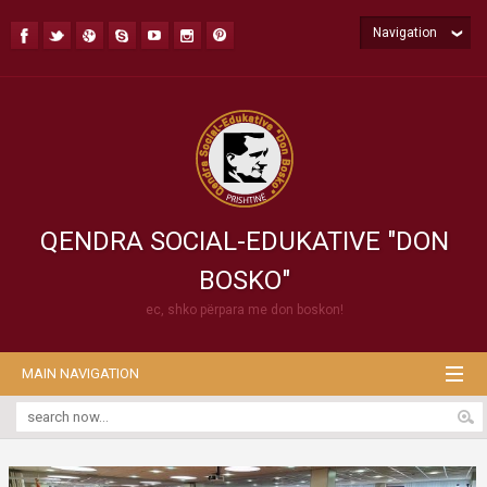
Navigation
QENDRA SOCIAL-EDUKATIVE "DON
BOSKO"
ec, shko përpara me don boskon!
MAIN NAVIGATION