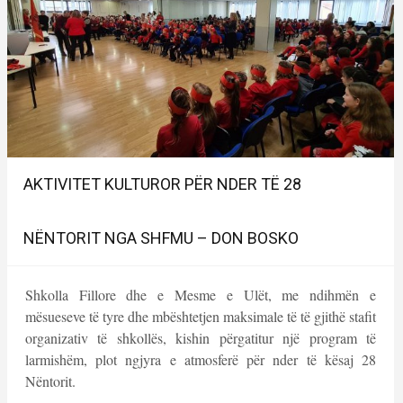
AKTIVITET KULTUROR PËR NDER TË 28
NËNTORIT NGA SHFMU – DON BOSKO
Shkolla Fillore dhe e Mesme e Ulët, me ndihmën e
mësueseve të tyre dhe mbështetjen maksimale të të gjithë stafit
organizativ të shkollës, kishin përgatitur një program të
larmishëm, plot ngjyra e atmosferë për nder të kësaj 28
Nëntorit.