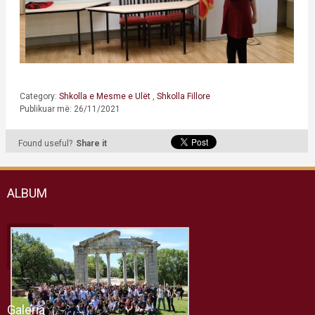
Category:
Shkolla e Mesme e Ulët
,
Shkolla Fillore
Publikuar më: 26/11/2021
Found useful?
Share it
ALBUM
Galeria