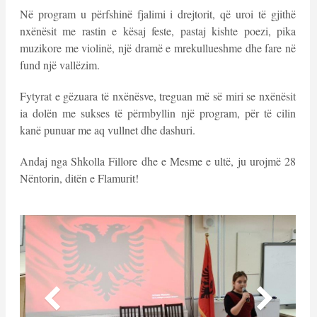
Në program u përfshinë fjalimi i drejtorit, që uroi të gjithë
nxënësit me rastin e kësaj feste, pastaj kishte poezi, pika
muzikore me violinë, një dramë e mrekullueshme dhe fare në
fund një vallëzim.
Fytyrat e gëzuara të nxënësve, treguan më së miri se nxënësit
ia dolën me sukses të përmbyllin një program, për të cilin
kanë punuar me aq vullnet dhe dashuri.
Andaj nga Shkolla Fillore dhe e Mesme e ultë, ju urojmë 28
Nëntorin, ditën e Flamurit!