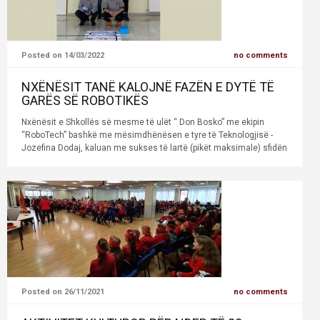
Posted on 14/03/2022
no comments
NXËNËSIT TANË KALOJNË FAZËN E DYTË TË
GARËS SË ROBOTIKËS
Nxënësit e Shkollës së mesme të ulët “ Don Bosko” me ekipin
“RoboTech” bashkë me mësimdhënësen e tyre të Teknologjisë -
Jozefina Dodaj, kaluan me sukses të lartë (pikët maksimale) sfidën
Posted on 26/11/2021
no comments