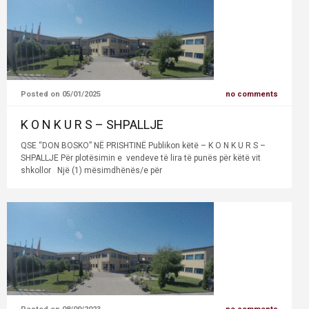
Posted on 05/01/2025
no comments
K O N K U R S – SHPALLJE
QSE “DON BOSKO” NË PRISHTINË Publikon këtë – K O N K U R S –
SHPALLJE Për plotësimin e vendeve të lira të punës për këtë vit
shkollor Një (1) mësimdhënës/e për