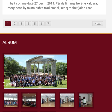
mbajt sot, me datë 27 gusht 2019. Për dallim nga herët e kaluara,
meqenëse ky takim është tradicional, kësaj radhe fjalën i par
1
2
3
4
5
6
7
Next
ALBUM
Galeria