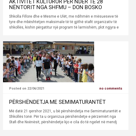
AKTIVITET KULTUROR PËR NDER TË 28
NËNTORIT NGA SHFMU – DON BOSKO
Shkolla Fillore dhe e Mesme e Ulët, me ndihmën e mësueseve të
tyre dhe mbështetjen maksimale të të gjithë stafit organizativ të
shkollës, kishin përgatitur një program të larmishëm, plot ngjyra e
Posted on 22/06/2021
no comments
PËRSHËNDETJA ME SEMIMATURANTËT
Më datë 21 qershor 2021, u bë përshëndetja me Semimaturantët e
Shkollës tonë. Për ta u organizua përshëndetje e përzemërt nga
Stafi dhe Nxënësit, përshëndetje kjo e cila do të ngelet në mendj