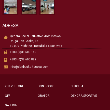
ADRESA
Qendra Social-Edukative «Don Bosko»
Rruga Don Bosko, 15
10 000 Prishtinë - Republika e Kosovës
+383 (0)38 600 169
+383 (0)38 600 889
info@donbosko-kosova.com
200 VJETORI
DON BOSKO
SHKOLLA
QFP
ORATORI
QENDRA SPORTIVE
GALERIA