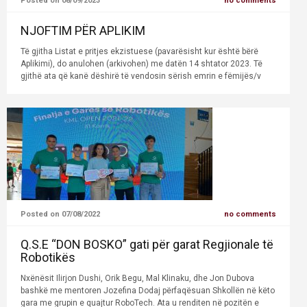
Posted on 08/09/2023
no comments
NJOFTIM PËR APLIKIM
Të gjitha Listat e pritjes ekzistuese (pavarësisht kur është bërë
Aplikimi), do anulohen (arkivohen) me datën 14 shtator 2023. Të
gjithë ata që kanë dëshirë të vendosin sërish emrin e fëmijës/v
Posted on 07/08/2022
no comments
Q.S.E “DON BOSKO” gati për garat Regjionale të
Robotikës
Nxënësit Ilirjon Dushi, Orik Begu, Mal Klinaku, dhe Jon Dubova
bashkë me mentoren Jozefina Dodaj përfaqësuan Shkollën në këto
gara me grupin e quajtur RoboTech. Ata u renditen në pozitën e