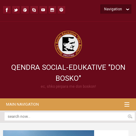
Navigation
QENDRA SOCIAL-EDUKATIVE "DON
BOSKO"
ec, shko përpara me don boskon!
MAIN NAVIGATION