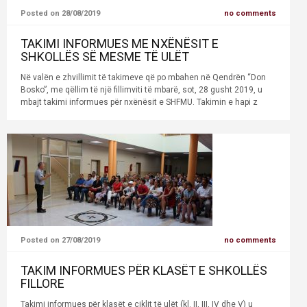
Posted on 28/08/2019
no comments
TAKIMI INFORMUES ME NXËNËSIT E
SHKOLLËS SË MESME TË ULËT
Në valën e zhvillimit të takimeve që po mbahen në Qendrën “Don
Bosko”, me qëllim të një fillimviti të mbarë, sot, 28 gusht 2019, u
mbajt takimi informues për nxënësit e SHFMU. Takimin e hapi z
Posted on 27/08/2019
no comments
TAKIM INFORMUES PËR KLASËT E SHKOLLËS
FILLORE
Takimi informues për klasët e ciklit të ulët (kl. II, III, IV dhe V) u