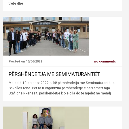
tretë dhe
Posted on 10/06/2022
no comments
PËRSHËNDETJA ME SEMIMATURANTËT
Më datë 10 qershor 2022, u bë përshëndetja me Semimaturantët e
Shkollës tonë. Për ta u organizua përshëndetje e përzemërt nga
Stafi dhe Nxënësit, përshëndetje kjo e cila do të ngelet në mendj