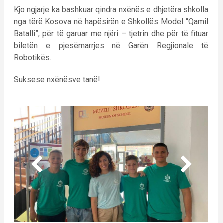
Kjo ngjarje ka bashkuar qindra nxënës e dhjetëra shkolla
nga tërë Kosova në hapësirën e Shkollës Model “Qamil
Batalli”, për të garuar me njëri – tjetrin dhe për të fituar
biletën e pjesëmarrjes në Garën Regjionale të
Robotikës.
Suksese nxënësve tanë!