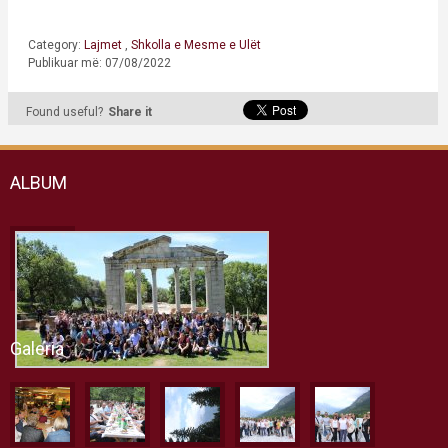
Category:
Lajmet
,
Shkolla e Mesme e Ulët
Publikuar më: 07/08/2022
Found useful?
Share it
ALBUM
Galeria