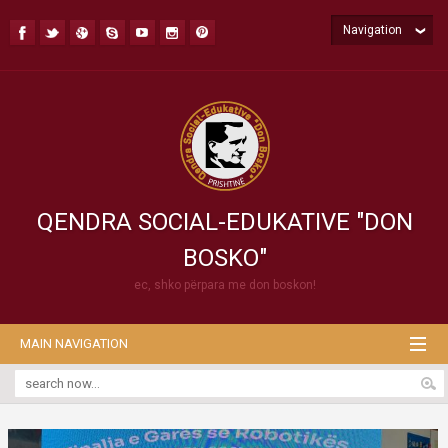
Navigation
QENDRA SOCIAL-EDUKATIVE "DON
BOSKO"
ec, shko përpara me don boskon!
MAIN NAVIGATION