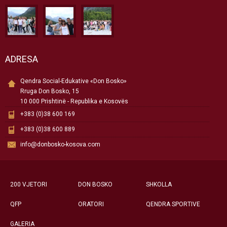
ADRESA
Qendra Social-Edukative «Don Bosko»
Rruga Don Bosko, 15
10 000 Prishtinë - Republika e Kosovës
+383 (0)38 600 169
+383 (0)38 600 889
info@donbosko-kosova.com
200 VJETORI
DON BOSKO
SHKOLLA
QFP
ORATORI
QENDRA SPORTIVE
GALERIA