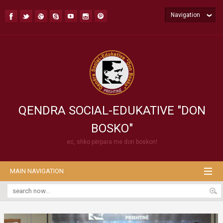
Navigation
QENDRA SOCIAL-EDUKATIVE "DON
BOSKO"
ec, shko përpara me don boskon!
MAIN NAVIGATION