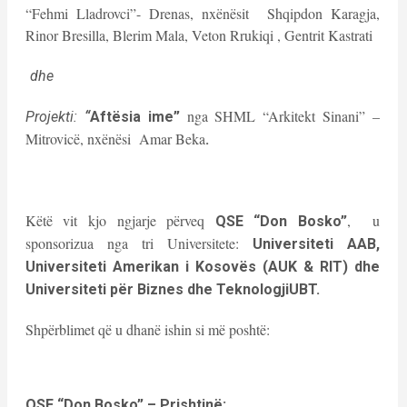
“Fehmi Lladrovci”- Drenas, nxënësit Shqipdon Karagja,
Rinor Bresilla, Blerim Mala, Veton Rrukiqi , Gentrit Kastrati
dhe
nga SHML “Arkitekt Sinani” –
Projekti:
“
Aftësia ime”
Mitrovicë, nxënësi Amar Beka
.
Këtë vit kjo ngjarje përveq
, u
QSE “Don Bosko”
sponsorizua nga tri Universitete:
Universiteti AAB,
Universiteti Amerikan i Kosovës (AUK & RIT) dhe
Universiteti për Biznes dhe TeknologjiUBT.
Shpërblimet që u dhanë ishin si më poshtë:
QSE “Don Bosko” – Prishtinë: