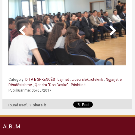
Category:
DITA E SHKENCËS
,
Lajmet
,
Liceu Elektroteknik
,
Ngjarjet e
Rëndësishme
,
Qendra "Don Bosko" - Prishtinë
Publikuar më: 05/05/2017
Found useful?
Share it
ALBUM