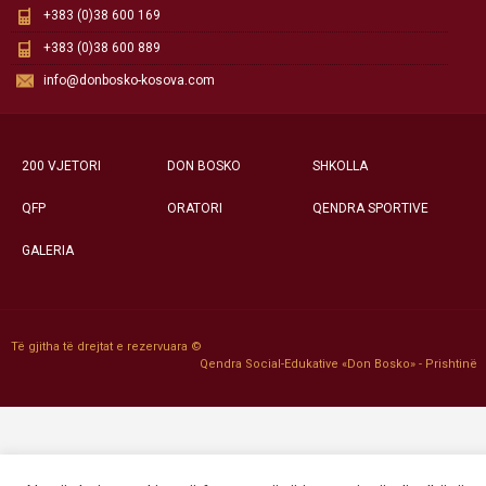
+383 (0)38 600 169
+383 (0)38 600 889
info@donbosko-kosova.com
200 VJETORI
DON BOSKO
SHKOLLA
QFP
ORATORI
QENDRA SPORTIVE
GALERIA
Të gjitha të drejtat e rezervuara ©
Qendra Social-Edukative «Don Bosko» - Prishtinë