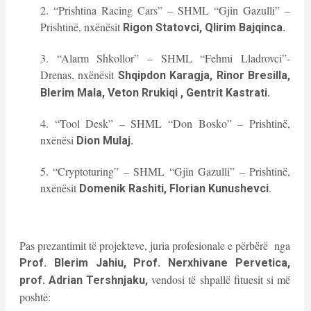
2. “Prishtina Racing Cars” – SHML “Gjin Gazulli” –
Prishtinë, nxënësit
Rigon Statovci, Qlirim Bajqinca.
3. “Alarm Shkollor” – SHML “Fehmi Lladrovci”-
Drenas, nxënësit
Shqipdon Karagja, Rinor Bresilla,
Blerim Mala, Veton Rrukiqi , Gentrit Kastrati.
4. “Tool Desk” – SHML “Don Bosko” – Prishtinë,
nxënësi
Dion Mulaj.
5. “Cryptoturing” – SHML “Gjin Gazulli” – Prishtinë,
nxënësit
.
Domenik Rashiti, Florian Kunushevci
Pas prezantimit të projekteve, juria profesionale e përbërë nga
Prof. Blerim Jahiu, Prof. Nerxhivane Pervetica,
vendosi të shpallë fituesit si më
prof. Adrian Tershnjaku,
poshtë: