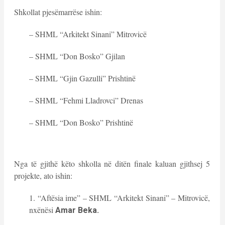
Shkollat pjesëmarrëse ishin:
– SHML “Arkitekt Sinani” Mitrovicë
– SHML “Don Bosko” Gjilan
– SHML “Gjin Gazulli” Prishtinë
– SHML “Fehmi Lladrovci” Drenas
– SHML “Don Bosko” Prishtinë
Nga të gjithë këto shkolla në ditën finale kaluan gjithsej 5
projekte, ato ishin:
1. “Aftësia ime” – SHML “Arkitekt Sinani” – Mitrovicë,
nxënësi
Amar Beka.