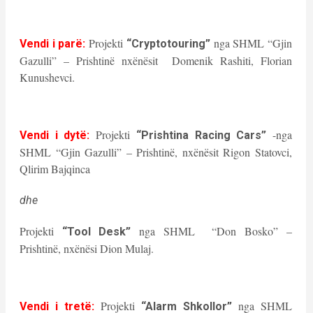
Projekti
nga SHML “Gjin
Vendi i parë:
“Cryptotouring”
Gazulli” – Prishtinë nxënësit Domenik Rashiti, Florian
Kunushevci.
Projekti
-nga
Vendi i dytë:
“Prishtina Racing Cars”
SHML “Gjin Gazulli” – Prishtinë, nxënësit Rigon Statovci,
Qlirim Bajqinca
dhe
Projekti
nga SHML “Don Bosko” –
“Tool Desk”
Prishtinë, nxënësi Dion Mulaj.
Projekti
nga SHML
Vendi i tretë:
“Alarm Shkollor”