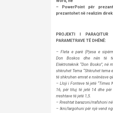
Word, në
– PowerPoint për prezan
prezantohet në realizim
direk
PROJEKTI I PARAQITU
PARAMETRAVE TË DHËNË:
– Fleta e parë (Pjesa e sipërm
Don Boskos dhe nën të të
Elektroteknik “Don Bosko”, në 
shkruhet Tema “Shkruhet tema e 
të shkruhen emrat e nxënësve q
– Lloji i Fonteve të jetë “Times
16, për tituj të jetë 14 dhe pë
rreshtave të jetë 1,5.
– Rreshtat barazoni/rrafshoni në 
– Ikni/largohuni për një vend nga 