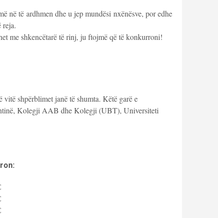
më në të ardhmen dhe u jep mundësi nxënësve, por edhe
 reja.
et me shkencëtarë të rinj, ju ftojmë që të konkurroni!
ë vitë shpërblimet janë të shumta. Këtë garë e
inë, Kolegji AAB dhe Kolegji (UBT), Universiteti
ron:
€
€
€