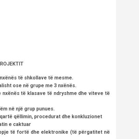
PROJEKTIT
 nxënës të shkollave të mesme.
ualisht ose në grupe me 3 nxënës.
 nxënës të klasave të ndryshme dhe viteve të
tëm në një grup punues.
 qartë qëllimin, procedurat dhe konkluzionet
atin e caktuar
pje të fortë dhe elektronike (të përgatitet në