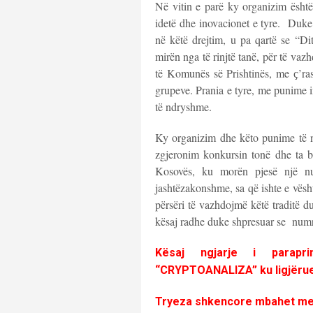
Në vitin e parë ky organizim ësht
idetë dhe inovacionet e tyre. Duk
në këtë drejtim, u pa qartë se “Di
mirën nga të rinjtë tanë, për të vaz
të Komunës së Prishtinës, me ҫ’ra
grupeve. Prania e tyre, me punime in
të ndryshme.
Ky organizim dhe këto punime të 
zgjeronim konkursin tonë dhe ta b
Kosovës, ku morën pjesë një n
jashtëzakonshme, sa që ishte e vësh
përsëri të vazhdojmë këtë traditë 
kësaj radhe duke shpresuar se numr
Kësaj ngjarje i parap
“CRYPTOANALIZA”
ku ligjëru
Tryeza shkencore mbahet me da