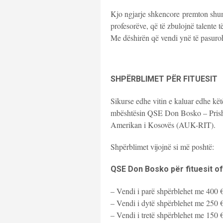
Kjo ngjarje shkencore premton shu
profesorëve, që të zbulojnë talente të
Me dëshirën që vendi ynë të pasuroh
SHPËRBLIMET PËR FITUESIT
Sikurse edhe vitin e kaluar edhe kët
mbështësin QSE Don Bosko – Prisht
Amerikan i Kosovës (AUK-RIT).
Shpërblimet vijojnë si më poshtë:
QSE Don Bosko për fituesit of
– Vendi i parë shpërblehet me 400 
– Vendi i dytë shpërblehet me 250 
– Vendi i tretë shpërblehet me 150 