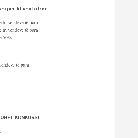
s për fituesit ofron:
e tri vendeve të para
e tri vendeve të para
rë 50%
:
 vendeve të para
:
ZOHET KONKURSI
: