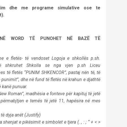
tim dhe me programe simulative ose te
t).
R NË WORD TË PUNOHET NË BAZË TË
e e fletës- të vendoset Logoja e shkollës p.sh.
 shkruhet Shkolla se nga vjen p.sh Liceu
mes të fletës “PUNIM SHKENCOR”, pastaj nën të, të
punimit”, dhe në fund të fletës në krahun e djathtë
ë kanë punuar.
 New Roman”, madhësia e fonteve për kapituj të jetë
r përmabjtjen e temës të jetë 11, hapësira në mes
të dyja anët (Justify)
shenjat e pikësimit e simbolet e tjera (. , : ; “ + < >