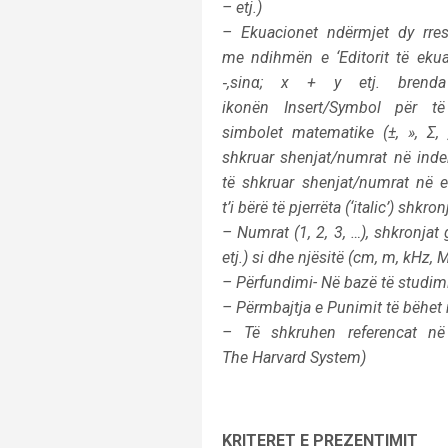
– etj.)
– Ekuacionet ndërmjet dy rresht
me ndihmën e ‘Editorit të ekua
‑,sinα; x + y etj. brenda 
ikonën Insert/Symbol për të
simbolet matematike (±, », Σ, 
shkruar shenjat/numrat në indek
të shkruar shenjat/numrat në e
t’i bërë të pjerrëta (‘italic’) shkronja
– Numrat (1, 2, 3, …), shkronjat g
etj.) si dhe njësitë (cm, m, kHz, 
– Përfundimi- Në bazë të studimi
– Përmbajtja e Punimit të bëhet
– Të shkruhen referencat në 
The Harvard System)
KRITERET E PREZENTIMIT