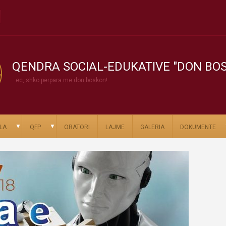
QENDRA SOCIAL-EDUKATIVE "DON BO
ec, shko përpara me don boskon!
▼
▼
LA
QFP
ORATORI
LAJME
GALERIA
DOKUMENTE