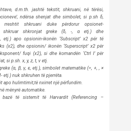
ave, d.m.th. jashtë tekstit, shkruani, në tërësi,
cioneve’, ndërsa shenjat dhe simbolet, si p.sh δ,
rreshtit shkruani duke përdorur opsionet-
 shkruar shkronjat greke (δ, ‑, α etj.) dhe
, etj.) apo opsionin-ikonën ‘Subscript’ x2 për të
s (x2), dhe opsionin/ ikonën ‘Superscript’ x2 për
ksponent/ fuqi (x2), si dhe komandën ‘Ctrl I’ për
t, si p.sh. x, y, z, t, v etj.
reke (α, β, γ, ε, etj.), simbolet matematike (=, +, , ×
M‑ etj.) nuk shkruhen të pjerrëta.
t apo hulimtimit,të nxirret një përfundim.
 në mënyrë automatike.
bazë të sistemit të Harvardit (Referencing –