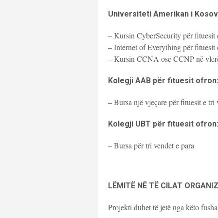
Universiteti Amerikan i Kosovë
– Kursin CyberSecurity për fituesit 
– Internet of Everything për fituesit 
– Kursin CCNA ose CCNP në vle
Kolegji AAB për fituesit ofron
– Bursa një vjeçare për fituesit e tri
Kolegji UBT për fituesit ofron
– Bursa për tri vendet e para
LËMITË NË TË CILAT ORGANI
Projekti duhet të jetë nga këto fusha