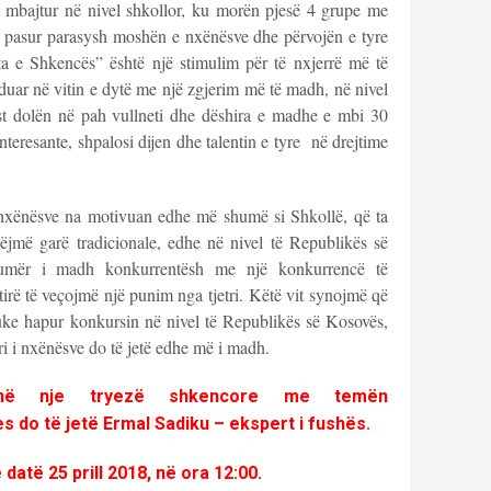
ë mbajtur në nivel shkollor, ku morën pjesë 4 grupe me
e pasur parasysh moshën e nxënësve dhe përvojën e tyre
ta e Shkencës” është një stimulim për të nxjerrë më të
hduar në vitin e dytë me një zgjerim më të madh, në nivel
st dolën në pah vullneti dhe dëshira e madhe e mbi 30
teresante, shpalosi dijen dhe talentin e tyre në drejtime
nxënësve na motivuan edhe më shumë si Shkollë, që ta
ëjmë garë tradicionale, edhe në nivel të Republikës së
umër i madh konkurrentësh me një konkurrencë të
tirë të veçojmë një punim nga tjetri. Këtë vit synojmë që
duke hapur konkursin në nivel të Republikës së Kosovës,
i i nxënësve do të jetë edhe më i madh.
rinë nje tryezë shkencore me temën
es do të jetë
Ermal Sadiku
– ekspert i fushës.
të 25 prill 2018, në ora 12:00.