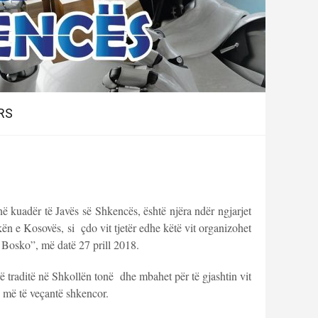
RS
në kuadër të Javës së Shkencës, është njëra ndër ngjarjet
 e Kosovës, si çdo vit tjetër edhe këtë vit organizohet
Bosko”, më datë 27 prill 2018.
ë traditë në Shkollën tonë dhe mbahet për të gjashtin vit
e më të veçantë shkencor.