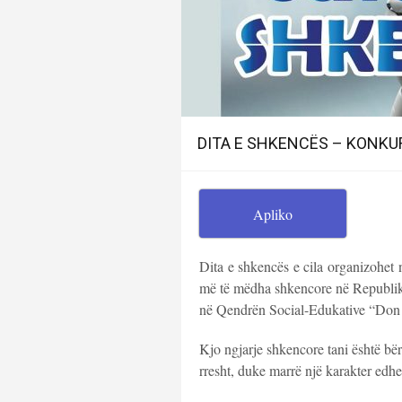
DITA E SHKENCËS – KONKU
Apliko
Dita e shkencës e cila organizohet 
më të mëdha shkencore në Republikën
në Qendrën Social-Edukative “Don 
Kjo ngjarje shkencore tani është bër
rresht, duke marrë një karakter edh