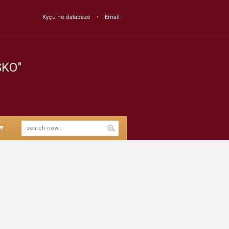
Kyçu në databazë
Email
SKO"
▼