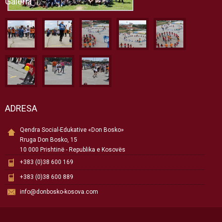
Galeria
ADRESA
Qendra Social-Edukative «Don Bosko»
Rruga Don Bosko, 15
10 000 Prishtinë - Republika e Kosovës
+383 (0)38 600 169
+383 (0)38 600 889
info@donbosko-kosova.com