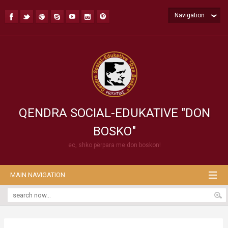
Navigation
QENDRA SOCIAL-EDUKATIVE "DON
BOSKO"
ec, shko përpara me don boskon!
MAIN NAVIGATION