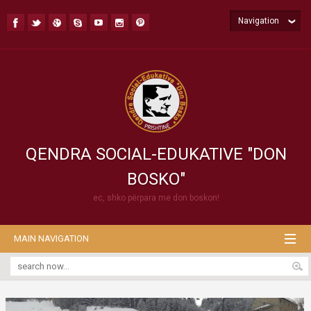
Navigation
QENDRA SOCIAL-EDUKATIVE "DON
BOSKO"
ec, shko përpara me don boskon!
MAIN NAVIGATION