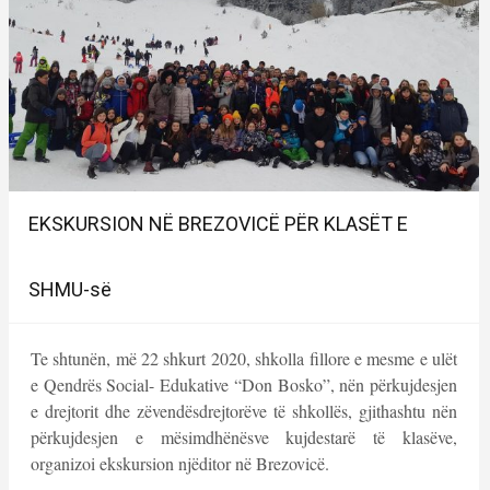
EKSKURSION NË BREZOVICË PËR KLASËT E
SHMU-së
Te shtunën, më 22 shkurt 2020, shkolla fillore e mesme e ulët
e Qendrës Social- Edukative “Don Bosko”, nën përkujdesjen
e drejtorit dhe zëvendësdrejtorëve të shkollës, gjithashtu nën
përkujdesjen e mësimdhënësve kujdestarë të klasëve,
organizoi ekskursion njëditor në Brezovicë.