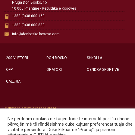
Rruga Don Bosko, 15
10 000 Prishtinë - Republika e Kosovës
+383 (0)38 600 169
+383 (0)38 600 889
info@donbosko-kosova.com
200 VJETORI
DON BOSKO
SHKOLLA
QFP
ORATORI
QENDRA SPORTIVE
GALERIA
Të gjitha të drejtat e rezervuara ©
Qendra Social-Edukative «Don Bosko» - Prishtinë
Ne përdorim cookies në faqen tonë të internetit për t'ju dhënë
përvojën më të rëndësishme duke kujtuar preferencat tuaja dhe
vizitat e përsëritura. Duke klikuar në "Pranoj", ju pranoni