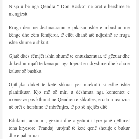
Nisja u bë nga Qendra “ Don Bosko” në orët e hershme të
mëngjesit.
Rruga deri në destinacionin e pikasur ishte e mbushur me
këngë dhe zëra fëmijëror, të cilët dhanë atë ndjesinë se rruga
ishte shumë e shkurt.
Gjatë ditës fëmijët ishin shumë të entuziazmuar, të gëzuar dhe
dukeshin mjaft të kënaqur nga lojërat e ndryshme dhe koha e
kaluar së bashku.
Gjithçka duket të ketë shkuar për mrekulli si edhe ishte
planifikuar. Kjo më së miri u dëshmua nga komentet e
nxënësve pas kthimit në Qendrën e shkollës, e cila u realizua
në orët e hershme të mbrëmjes, të po së njejtës ditë.
Edukimi, arsimimi, gëzimi dhe argëtimi i tyre janë qëllimet
tona kryesore. Prandaj, urojmë të ketë qenë shetitje e bukur
dhe e paharruar!