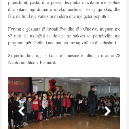
pranishmit, pastaj disa poezi, disa pika muzikore me violinë
dhe kitarë, një dramë e mrekullueshme, pastaj një skeç dhe
fare në fund një vallëzim modern dhe një tjetër popullor.
Fytyrat e gëzuara të mysafirëve dhe të nxënësve, treguan më
së miri se nxënësit ia dolën me sukses të përmbyllin një
program, për të cilin kanë punuar me aq vullnet dhe dashuri.
Si përfundim, nga shkolla e mesme e ultë, ju urojmë 28
Nëntorin, ditën e Flamurit.