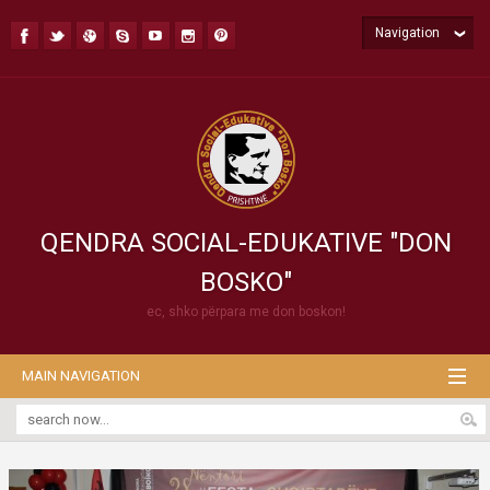
Navigation
QENDRA SOCIAL-EDUKATIVE "DON
BOSKO"
ec, shko përpara me don boskon!
MAIN NAVIGATION