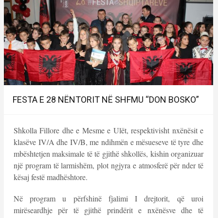
FESTA E 28 NËNTORIT NË SHFMU “DON BOSKO”
Shkolla Fillore dhe e Mesme e Ulët, respektivisht nxënësit e
klasëve IV/A dhe IV/B, me ndihmën e mësueseve të tyre dhe
mbështetjen maksimale të të gjithë shkollës, kishin organizuar
një program të larmishëm, plot ngjyra e atmosferë për nder të
kësaj festë madhështore.
Në program u përfshinë fjalimi I drejtorit, që uroi
mirëseardhje për të gjithë prindërit e nxënësve dhe të