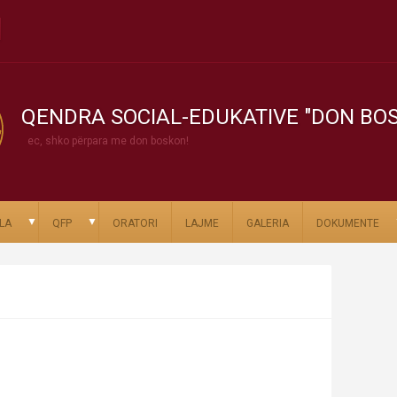
QENDRA SOCIAL-EDUKATIVE "DON BO
ec, shko përpara me don boskon!
▼
▼
LA
QFP
ORATORI
LAJME
GALERIA
DOKUMENTE