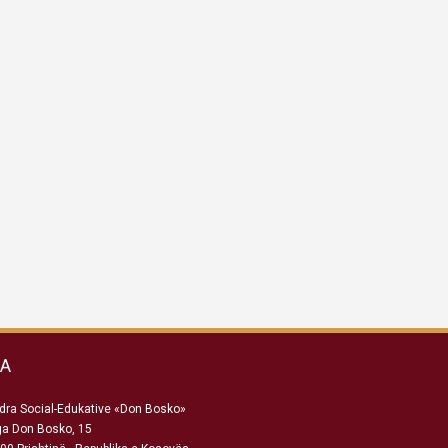
SA
ra Social-Edukative «Don Bosko»
ga Don Bosko, 15