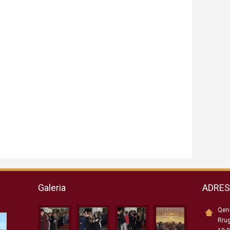
Galeria
ADRE
Qend
Rru