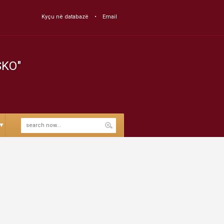
Kyçu në databazë
Email
SKO"
▼