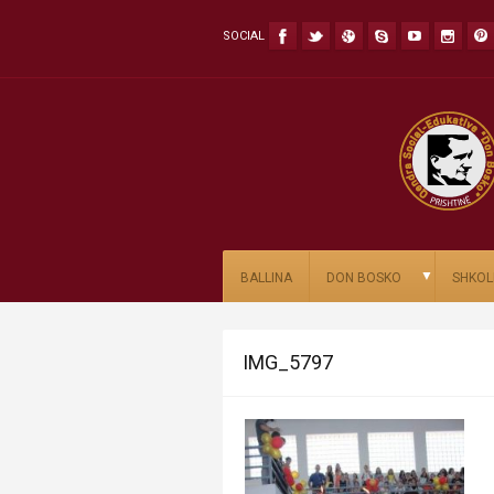
SOCIAL
▼
BALLINA
DON BOSKO
SHKOL
IMG_5797