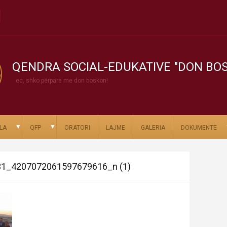
QENDRA SOCIAL-EDUKATIVE "DON BO
ec, shko përpara me don boskon!
▼
▼
LA
QFP
ORATORI
LAJME
GALERIA
DOKUMENTE
1_4207072061597679616_n (1)