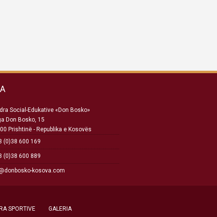
SA
ra Social-Edukative «Don Bosko»
ga Don Bosko, 15
00 Prishtinë - Republika e Kosovës
 (0)38 600 169
 (0)38 600 889
o@donbosko-kosova.com
RA SPORTIVE
GALERIA