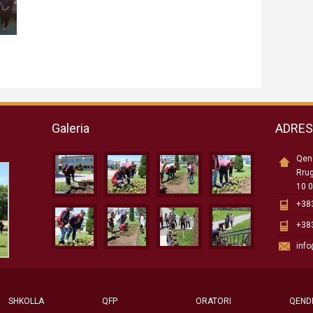
Galeria
ADRE
Qend
Rru
10 0
+383
+383
inf
SHKOLLA
QFP
ORATORI
QEND