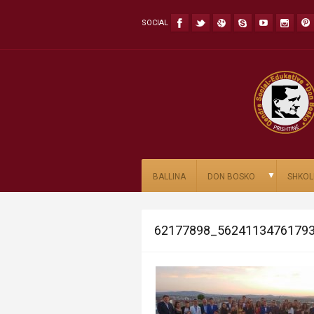
SOCIAL
▼
BALLINA
DON BOSKO
SHKOL
62177898_56241134761793