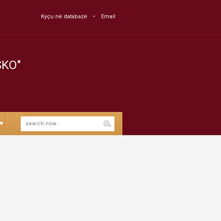
Kyçu në databazë
Email
SKO"
▼