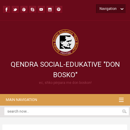
Navigation
QENDRA SOCIAL-EDUKATIVE "DON
BOSKO"
ec, shko përpara me don boskon!
MAIN NAVIGATION