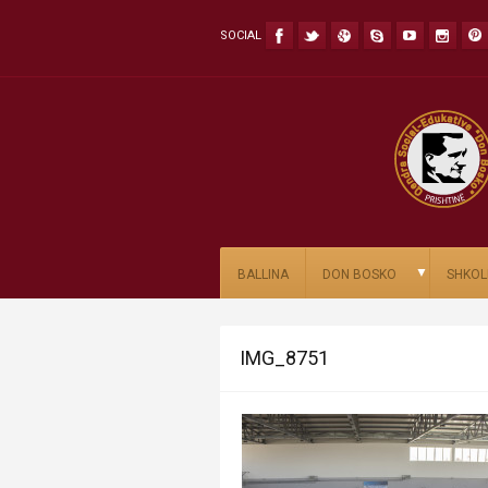
SOCIAL
▼
BALLINA
DON BOSKO
SHKOL
IMG_8751