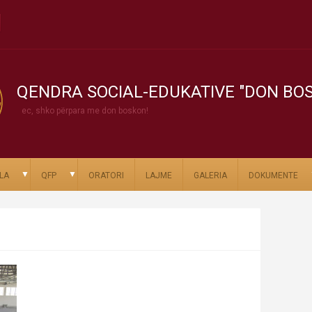
QENDRA SOCIAL-EDUKATIVE "DON BO
ec, shko përpara me don boskon!
▼
▼
LA
QFP
ORATORI
LAJME
GALERIA
DOKUMENTE