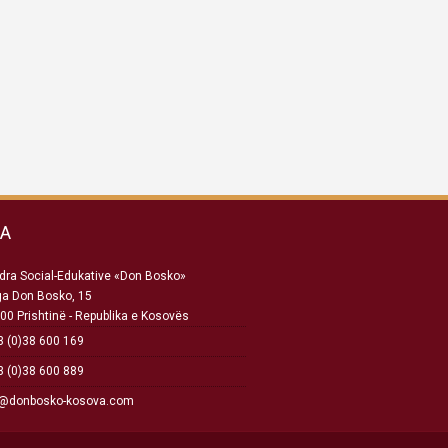
SA
ra Social-Edukative «Don Bosko»
ga Don Bosko, 15
00 Prishtinë - Republika e Kosovës
 (0)38 600 169
 (0)38 600 889
o@donbosko-kosova.com