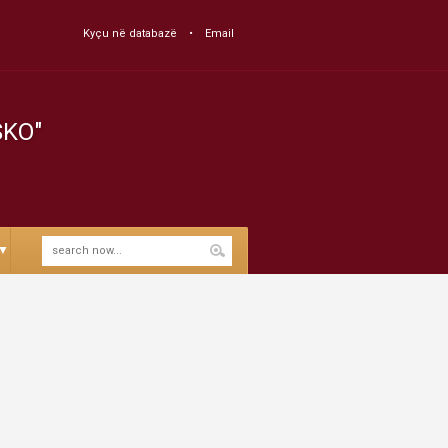
Kyçu në databazë
Email
SKO"
▼