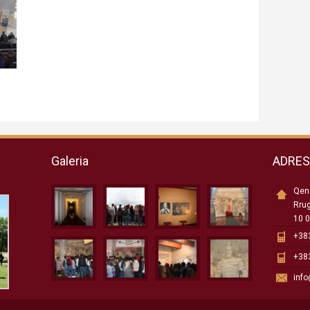
Galeria
ADRE
Qend
Rru
10 0
+383
+383
inf