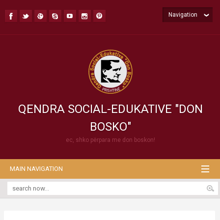
Navigation
QENDRA SOCIAL-EDUKATIVE "DON
BOSKO"
ec, shko përpara me don boskon!
MAIN NAVIGATION