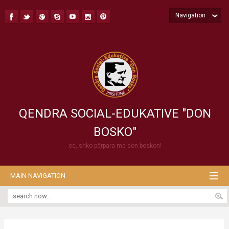
Navigation
QENDRA SOCIAL-EDUKATIVE "DON
BOSKO"
ec, shko përpara me don boskon!
MAIN NAVIGATION