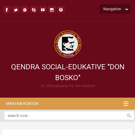
Navigation
QENDRA SOCIAL-EDUKATIVE "DON
BOSKO"
ec, shko përpara me don boskon!
MAIN NAVIGATION