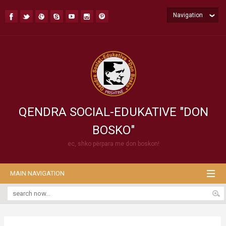
Navigation
QENDRA SOCIAL-EDUKATIVE "DON
BOSKO"
ec, shko përpara me don boskon!
MAIN NAVIGATION