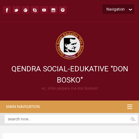
Navigation
QENDRA SOCIAL-EDUKATIVE "DON
BOSKO"
ec, shko përpara me don boskon!
MAIN NAVIGATION