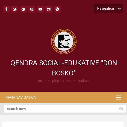
Navigation
QENDRA SOCIAL-EDUKATIVE "DON
BOSKO"
ec, shko përpara me don boskon!
MAIN NAVIGATION