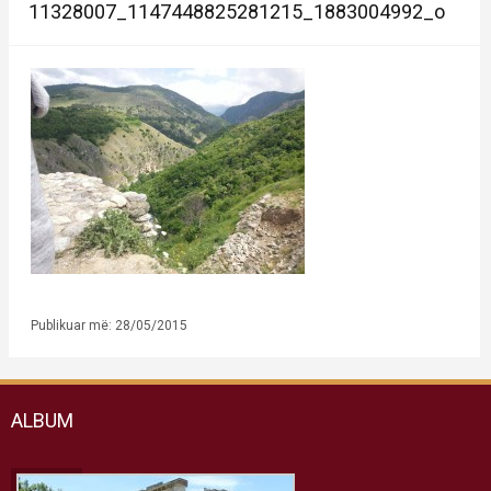
11328007_1147448825281215_1883004992_o
Publikuar më: 28/05/2015
ALBUM